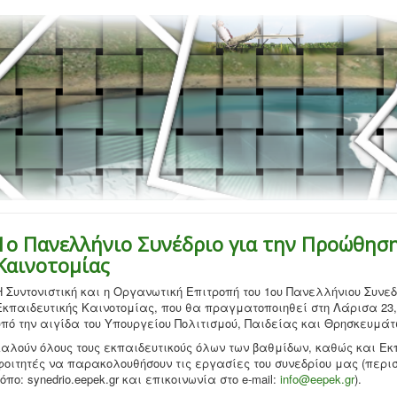
1ο Πανελλήνιο Συνέδριο για την Προώθηση
Καινοτομίας
Η Συντονιστική και η Οργανωτική Επιτροπή του 1ου Πανελλήνιου Συνεδ
Εκπαιδευτικής Καινοτομίας, που θα πραγματοποιηθεί στη Λάρισα 23, 
υπό την αιγίδα του Υπουργείου Πολιτισμού, Παιδείας και Θρησκευμάτων
καλούν όλους τους εκπαιδευτικούς όλων των βαθμίδων, καθώς και Ε
φοιτητές να παρακολουθήσουν τις εργασίες του συνεδρίου μας (περι
τόπο: synedrio.eepek.gr και επικοινωνία στο e-mail:
info@eepek.gr
).