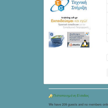
Πιστοποιημένη Είσοδος
We have 209 guests and no members onli