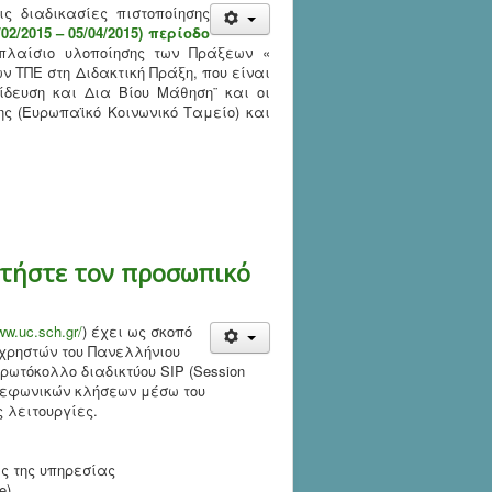
ς διαδικασίες πιστοποίησης
/02/2015 – 05/04/2015) περίοδο
λαίσιο υλοποίησης των Πράξεων «
 ΤΠΕ στη Διδακτική Πράξη, που είναι
αίδευση και Δια Βίου Μάθηση¨ και οι
ης (Ευρωπαϊκό Κοινωνικό Ταμείο) και
κτήστε τον προσωπικό
ww.uc.sch.gr/
) έχει ως σκοπό
 χρηστών του Πανελλήνιου
πρωτόκολλο διαδικτύου SIP (Session
τηλεφωνικών κλήσεων μέσω του
 λειτουργίες.
ς της υπηρεσίας
e)