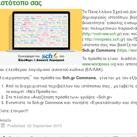
ιστότοπο σας
Το Πανελλήνιο Σχολικό Δίκ
δημιουργούς ιστοτόπων, βα
*
δυνατότητα
εύκολης ενσωμά
και πολυμεσικών παρουσιά
(
http://vod-new.sch.gr
) και π
(
http://mmpress.sch.gr
) του 
ιστότοπο σας που βασίζεται 
Sch.gr Commons
(
https://wo
To πρόσθετο είναι διαθέσι
www.wordpress.org
και αποτε
του ελεύθερου λογισμικού ανοικτού κώδικα (ΕΛ/ΛΑΚ).
**
Η ενεργοποίηση
του πρόσθετου
Sch.gr Commons
, γίνεται με τον εξή
Από το διαχειριστικό περιβάλλον του ιστόποπου σας , μεταβείτε
το κουμπί «Νέο Πρόσθετο».
Στο πλαίσιο «Αναζήτηση πρόσθετων» γράψτε «Sch.gr»
Εντοπίστε το Sch.gr Commons και πατήστε «Εγκατάσταση» και στ
Είστε έτοιμοι!!!
etails
Published: 02 September 2015