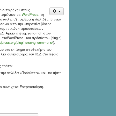
τυο παρέχει στους
σισμένους σε
WordPress
, τη
τωσης σε, άρθρα ή σελίδες, βίντεο
σεων από την υπηρεσία βίντεο
ολυμεσικών παρουσιάσεων
ΠΣΔ. Αρκεί η ενεργοποίηση στον
στοWordPress, του πρόσθετου (plugin)
rdpress.org/plugins/schgr-commons/
).
μο στο επίσημο αποθετήριο του
λεί συνεισφορά του ΠΣΔ στο πεδίο
ς τρόπο:
 στην σελίδα «Πρόσθετα» και πατήστε
ην συνέχεια Ενεργοποίηση.