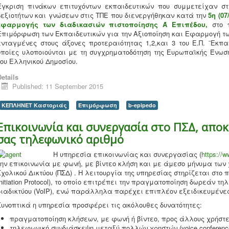
Έγκριση πινάκων επιτυχόντων εκπαιδευτικών που συμμετείχαν στι
δεξιοτήτων και γνώσεων στις ΤΠΕ που διενεργήθηκαν κατά την
5η (07
εφαρμογής των διαδικασιών πιστοποίησης Ά Επιπέδου,
στο π
Επιμόρφωση των Εκπαιδευτικών για την Αξιοποίηση και Εφαρμογή των
ενταγμένες στους άξονες προτεραιότητας 1,2,και 3 του Ε.Π. ¨Εκπ
οποίες υλοποιούνται με τη συγχρηματοδότηση της Ευρωπαϊκής Ένωσ
του Ελληνικού Δημοσίου.
etails
Published: 11 September 2015
ΚΕΠΛΗΝΕΤ Καστοριάς
Επιμόρφωση
b-epipedo
Επικοινωνία και συνεργασία στο ΠΣΔ, απο
σας τηλεφωνικό αριθμό
Η υπηρεσία επικοινωνίας και συνεργασίας (
https://w
την επικοινωνία με φωνή, με βίντεο κλήση και με άμεσο μήνυμα των
Σχολικού Δικτύου (ΠΣΔ) . Η λειτουργία της υπηρεσίας στηρίζεται στο 
Initiation Protocol), το οποίο επιτρέπει την πραγματοποίηση δωρεάν 
διαδικτύου (VoIP), ενώ παράλληλα παρέχει επιπλέον εξειδικευμένες
Συνοπτικά η υπηρεσία προσφέρει τις ακόλουθες δυνατότητες:
πραγματοποίηση κλήσεων, με φωνή ή βίντεο, προς άλλους χρήστε
τηλεφωνική συνδιάσκεψη μεταξύ πολλών χρηστών (voice conferenc