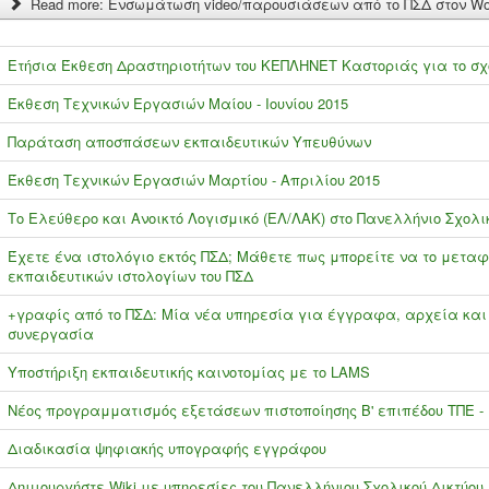
Read more: Ενσωμάτωση video/παρουσιάσεων από το ΠΣΔ στον Wo
Ετήσια Έκθεση Δραστηριοτήτων του ΚΕΠΛΗΝΕΤ Καστοριάς για το σχο
Έκθεση Τεχνικών Εργασιών Μαίου - Ιουνίου 2015
Παράταση αποσπάσεων εκπαιδευτικών Υπευθύνων
Έκθεση Τεχνικών Εργασιών Μαρτίου - Απριλίου 2015
Το Ελεύθερο και Ανοικτό Λογισμικό (ΕΛ/ΛΑΚ) στο Πανελλήνιο Σχολι
Έχετε ένα ιστολόγιο εκτός ΠΣΔ; Μάθετε πως μπορείτε να το μεταφ
εκπαιδευτικών ιστολογίων του ΠΣΔ
+γραφίς από το ΠΣΔ: Μία νέα υπηρεσία για έγγραφα, αρχεία και
συνεργασία
Υποστήριξη εκπαιδευτικής καινοτομίας με το LAMS
Νέος προγραμματισμός εξετάσεων πιστοποίησης Β' επιπέδου ΤΠΕ - Ι
Διαδικασία ψηφιακής υπογραφής εγγράφου
Δημιουργήστε Wiki με υπηρεσίες του Πανελλήνιου Σχολικού Δικτύου