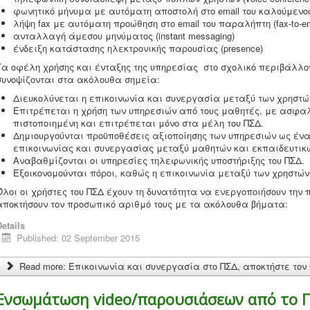
φωνητικό μήνυμα με αυτόματη αποστολή στο email του καλούμενου 
λήψη fax με αυτόματη προώθηση στο email του παραλήπτη (fax-to-em
ανταλλαγή άμεσου μηνύματος (instant messaging)
ένδειξη κατάστασης ηλεκτρονικής παρουσίας (presence)
Τα οφέλη χρήσης και ένταξης της υπηρεσίας στο σχολικό περιβάλλο
συνοψίζονται στα ακόλουθα σημεία:
Διευκολύνεται η επικοινωνία και συνεργασία μεταξύ των χρηστώ
Επιτρέπεται η χρήση των υπηρεσιών από τους μαθητές, με ασφαλ
πιστοποιημένη και επιτρέπεται μόνο στα μέλη του ΠΣΔ.
Δημιουργούνται προϋποθέσεις αξιοποίησης των υπηρεσιών ως έν
επικοινωνίας και συνεργασίας μεταξύ μαθητών και εκπαιδευτικ
Αναβαθμίζονται οι υπηρεσίες τηλεφωνικής υποστήριξης του ΠΣΔ.
Εξοικονομούνται πόροι, καθώς η επικοινωνία μεταξύ των χρηστών
Όλοι οι χρήστες του ΠΣΔ έχουν τη δυνατότητα να ενεργοποιήσουν την
αποκτήσουν τον προσωπικό αριθμό τους με τα ακόλουθα βήματα:
etails
Published: 02 September 2015
Read more: Επικοινωνία και συνεργασία στο ΠΣΔ, αποκτήστε το
Ενσωμάτωση video/παρουσιάσεων από το 