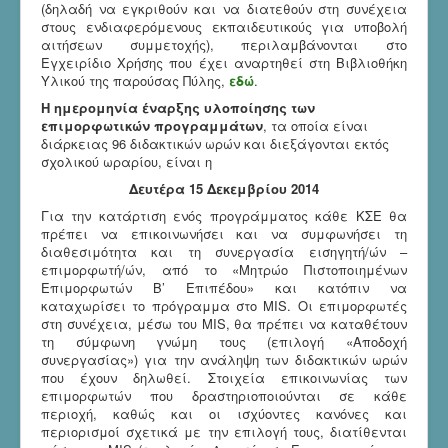
(δηλαδή να εγκριθούν και να διατεθούν στη συνέχεια
στους ενδιαφερόμενους εκπαιδευτικούς για υποβολή
αιτήσεων συμμετοχής), περιλαμβάνονται στο
Εγχειρίδιο Χρήσης που έχει αναρτηθεί στη Βιβλιοθήκη
Υλικού της παρούσας Πύλης,
εδώ
.
Η ημερομηνία έναρξης υλοποίησης των
επιμορφωτικών προγραμμάτων
, τα οποία είναι
διάρκειας 96 διδακτικών ωρών και διεξάγονται εκτός
σχολικού ωραρίου, είναι η
Δευτέρα 15 Δεκεμβρίου 2014
Για την κατάρτιση ενός προγράμματος κάθε ΚΣΕ θα
πρέπει να επικοινωνήσει και να συμφωνήσει τη
διαθεσιμότητα και τη συνεργασία εισηγητή/ών –
επιμορφωτή/ών, από το «Μητρώο Πιστοποιημένων
Επιμορφωτών Β’ Επιπέδου» και κατόπιν να
καταχωρίσει το πρόγραμμα στο MIS. Οι επιμορφωτές
στη συνέχεια, μέσω του MIS, θα πρέπει να καταθέτουν
τη σύμφωνη γνώμη τους (επιλογή «Αποδοχή
συνεργασίας») για την ανάληψη των διδακτικών ωρών
που έχουν δηλωθεί. Στοιχεία επικοινωνίας των
επιμορφωτών που δραστηριοποιούνται σε κάθε
περιοχή, καθώς και οι ισχύοντες κανόνες και
περιορισμοί σχετικά με την επιλογή τους, διατίθενται