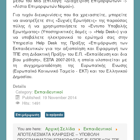
μέσω του MIS (επιλογή: «Διαχείριση Επιμορφωτών» ->
«Λίστα Επιμορφωτών Νομού»).
Για τυχόν διευκρινίσεις που θα χρειαστείτε, μπορείτε
να ανατρέξετε στις «Συχνές Ερωτήσεις» της παρούσας
πύλης ή να χρησιμοποιήσετε το «Έντυπο Υποβολής
Ερωτήματος» (Υποστηρικτικές δομές -> «Help Desk») για
να υποβάλετε ηλεκτρονικά το ερώτημά σας στην
Υπηρεσία Help Desk της Πράξης «Επιμόρφωση των
Εκπαιδευτικών για την αξιοποίηση και Εφαρμογή των
ΤΠΕ στη Διδακτική Πράξη» του Ε.Π. «Εκπαίδευση και δια
βίου μάθηση», ΕΣΠΑ 2007-2013, η οποία υλοποιείται με
τη συγχρηματοδότηση της Ευρωπαϊκής Ένωσης
(Ευρωπαϊκό Κοινωνικό Ταμείο - ΕΚΤ) και του Ελληνικού
Δημοσίου.
Details
Category:
Εκπαιδευτικοί
Published: 19 November 2014
Hits: 1491
Επιμόρφωση
b-epipedo
You are here:
Αρχική Σελίδα
Εκπαιδευτικοί
ΑΠΟΤΕΛΕΣΜΑΤΑ ΚΛΗΡΩΣΗΣ – ΥΠΟΒΟΛΗ
ΠΡΟΓΡΑΜΜΑΤΩΝ ΕΠΙΜΟΡΦΩΣΗΣ Β’ ΕΠΙΠΕΔΟΥ ΤΠΕ