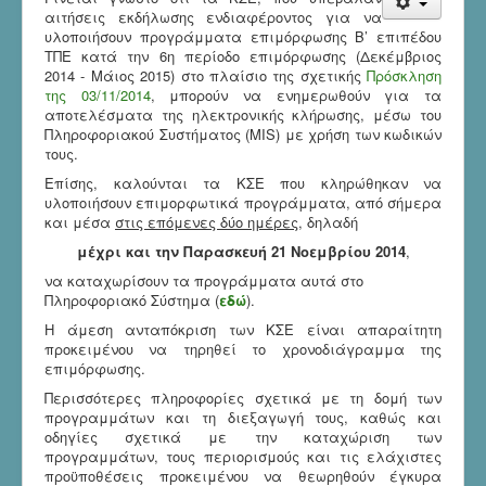
αιτήσεις εκδήλωσης ενδιαφέροντος για να
υλοποιήσουν προγράμματα επιμόρφωσης Β’ επιπέδου
ΤΠΕ κατά την 6η περίοδο επιμόρφωσης (Δεκέμβριος
2014 - Μάιος 2015) στο πλαίσιο της σχετικής
Πρόσκληση
της 03/11/2014
, μπορούν να ενημερωθούν για τα
αποτελέσματα της ηλεκτρονικής κλήρωσης, μέσω του
Πληροφοριακού Συστήματος (MIS) με χρήση των κωδικών
τους.
Επίσης, καλούνται τα ΚΣΕ που κληρώθηκαν να
υλοποιήσουν επιμορφωτικά προγράμματα, από σήμερα
και μέσα
στις επόμενες δύο ημέρες
, δηλαδή
μέχρι και την Παρασκευή 21 Νοεμβρίου 2014
,
να καταχωρίσουν τα προγράμματα αυτά στο
Πληροφοριακό Σύστημα (
εδώ
).
Η άμεση ανταπόκριση των ΚΣΕ είναι απαραίτητη
προκειμένου να τηρηθεί το χρονοδιάγραμμα της
επιμόρφωσης.
Περισσότερες πληροφορίες σχετικά με τη δομή των
προγραμμάτων και τη διεξαγωγή τους, καθώς και
οδηγίες σχετικά με την καταχώριση των
προγραμμάτων, τους περιορισμούς και τις ελάχιστες
προϋποθέσεις προκειμένου να θεωρηθούν έγκυρα