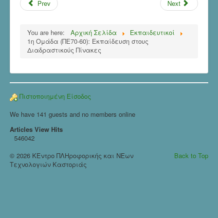
Prev
Next
You are here:
Αρχική Σελίδα
Εκπαιδευτικοί
1η Ομάδα (ΠΕ70-60): Εκπαίδευση στους
Διαδραστικούς Πίνακες
Πιστοποιημένη Είσοδος
We have 141 guests and no members online
Articles View Hits
546042
© 2026 ΚΕντρο ΠΛΗροφορικής και ΝΕων
Back to Top
Τεχνολογιών Καστοριάς