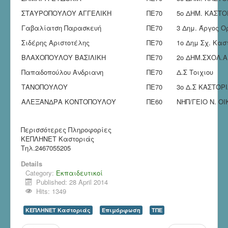
ΣΤΑΥΡΟΠΟΥΛΟΥ ΑΓΓΕΛΙΚΗ
ΠΕ70
5ο ΔΗΜ. ΚΑΣΤΟ
Γαβαλίατση Παρασκευή
ΠΕ70
3 Δημ. Άργος Ο
Σιδέρης Αριστοτέλης
ΠΕ70
1ο Δημ Σχ. Κασ
ΒΛΑΧΟΠΟΥΛΟΥ ΒΑΣΙΛΙΚΗ
ΠΕ70
2ο ΔΗΜ.ΣΧΟΛ.
Παπαδοπούλου Ανδριανη
ΠΕ70
Δ.Σ Τοιχιου
ΤΑΝΟΠΟΥΛΟΥ
ΠΕ70
3ο Δ.Σ ΚΑΣΤΟΡ
ΑΛΕΞΑΝΔΡΑ ΚΟΝΤΟΠΟΥΛΟΥ
ΠΕ60
ΝΗΠ/ΓΕΙΟ Ν. Ο
Περισσότερες Πληροφορίες
ΚΕΠΛΗΝΕΤ Καστοριάς
Τηλ.2467055205
Details
Category:
Εκπαιδευτικοί
Published: 28 April 2014
Hits: 1349
ΚΕΠΛΗΝΕΤ Καστοριάς
Επιμόρφωση
ΤΠΕ