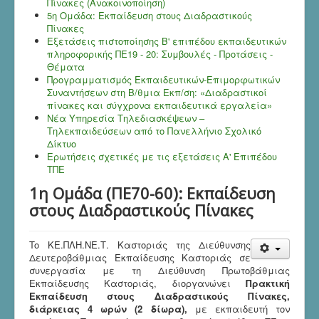
Πίνακες (Ανακοινοποίηση)
5η Ομάδα: Εκπαίδευση στους Διαδραστικούς
Πίνακες
Εξετάσεις πιστοποίησης Β' επιπέδου εκπαιδευτικών
πληροφορικής ΠΕ19 - 20: Συμβουλές - Προτάσεις -
Θέματα
Προγραμματισμός Εκπαιδευτικών-Επιμορφωτικών
Συναντήσεων στη Β/θμια Εκπ/ση: «Διαδραστικοί
πίνακες και σύγχρονα εκπαιδευτικά εργαλεία»
Νέα Υπηρεσία Τηλεδιασκέψεων –
Τηλεκπαιδεύσεων από το Πανελλήνιο Σχολικό
Δίκτυο
Ερωτήσεις σχετικές με τις εξετάσεις Α' Επιπέδου
ΤΠΕ
1η Ομάδα (ΠΕ70-60): Εκπαίδευση
στους Διαδραστικούς Πίνακες
To ΚΕ.ΠΛΗ.ΝΕ.Τ. Καστοριάς της Διεύθυνσης
Δευτεροβάθμιας Εκπαίδευσης Καστοριάς σε
συνεργασία με τη Διεύθυνση Πρωτοβάθμιας
Εκπαίδευσης Καστοριάς, διοργανώνει
Πρακτική
Εκπαίδευση στους Διαδραστικούς Πίνακες,
διάρκειας 4 ωρών (2 δίωρα),
με εκπαιδευτή τον