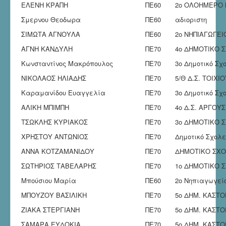
ΕΛΕΝΗ ΚΡΑΠΗ
ΠΕ60
2ο ΟΛΟΗΜΕΡΟ 
Σμερνου Θεοδωρα
ΠΕ60
αδιοριστη
ΣΙΜΩΤΑ ΑΓΝΟΥΛΑ
ΠΕ60
2ο ΝΗΠΙΑΓΩΓΕ
ΑΓΝΗ ΚΑΝΔΥΛΗ
ΠΕ70
4ο ΔΗΜΟΤΙΚΟ 
Κωνσταντίνος Μακρόπουλος
ΠΕ70
3ο Δημοτικό Σχ
ΝΙΚΟΛΑΟΣ ΗΛΙΑΔΗΣ
ΠΕ70
5/Θ Δ.Σ. ΤΟΙΧΙ
Καραμανίδου Ευαγγελία
ΠΕ70
3ο Δημοτικό Σχ
ΑΛΙΚΗ ΜΠΙΜΠΗ
ΠΕ70
4ο Δ.Σ. ΑΡΓΟΥ
ΤΣΩΚΛΗΣ ΚΥΡΙΑΚΟΣ
ΠΕ70
3ο ΔΗΜΟΤΙΚΟ 
ΧΡΗΣΤΟΥ ΑΝΤΩΝΙΟΣ
ΠΕ70
Δημοτικό Σχολε
ΑΝΝΑ ΚΟΤΖΑΜΑΝΙΔΟΥ
ΠΕ70
ΔΗΜΟΤΙΚΟ ΣΧΟ
ΣΩΤΗΡΙΟΣ ΤΑΒΕΛΑΡΗΣ
ΠΕ70
1ο ΔΗΜΟΤΙΚΟ 
Μπούσιου Μαρία
ΠΕ60
2ο Νηπιαγωγεί
ΜΠΟΥΖΟΥ ΒΑΣΙΛΙΚΗ
ΠΕ70
5ο ΔΗΜ. ΚΑΣΤΟ
ΖΙΑΚΑ ΣΤΕΡΓΙΑΝΗ
ΠΕ70
5ο ΔΗΜ. ΚΑΣΤΟ
ΣΑΜΑΡΑ ΕΥΔΟΚΙΑ
ΠΕ70
5ο ΔΗΜ. ΚΑΣΤΟ