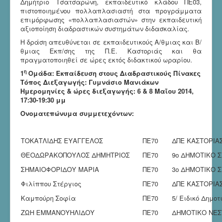
Δημήτριο Τσατσαρώνη, εκπαιδευτικό κλάδου ΠΕ03,
πιστοποιημένου πολλαπλασιαστή στα προγράμματα
επιμόρφωσης «πολλαπλασιαστών» στην εκπαιδευτική
αξιοποίηση διαδραστικών συστημάτων διδασκαλίας.
Η δράση απευθύνεται σε εκπαιδευτικούς Α/θμιας και Β/
θμιας Εκπ/σης της Π.Ε. Καστοριάς και θα
πραγματοποιηθεί σε ώρες εκτός διδακτικού ωραρίου.
η
1
Ομάδα: Εκπαίδευση στους Διαδραστικούς Πίνακες
Τόπος Διεξαγωγής: Γυμνάσιο Μανιάκων
Ημερομηνίες & ώρες διεξαγωγής: 6 & 8 Μαΐου 2014,
17:30-19:30 μμ
Ονοματεπώνυμα συμμετεχόντων:
ΤΟΚΑΤΛΙΔΗΣ ΕΥΑΓΓΕΛΟΣ
ΠΕ70
ΔΠΕ ΚΑΣΤΟΡΙΑ
ΘΕΟΔΩΡΑΚΟΠΟΥΛΟΣ ΔΗΜΗΤΡΙΟΣ
ΠΕ70
9ο ΔΗΜΟΤΙΚΟ 
ΣΗΜΑΙΟΦΟΡΙΔΟΥ ΜΑΡΙΑ
ΠΕ70
3ο ΔΗΜΟΤΙΚΟ 
Φιλίππου Στέργιος
ΠΕ70
ΔΠΕ ΚΑΣΤΟΡΙΑ
Καμπούρη Σοφία
ΠΕ70
5/ Ειδικό Δημο
ΖΩΗ ΕΜΜΑΝΟΥΗΛΙΔΟΥ
ΠΕ70
ΔΗΜΟΤΙΚΟ ΝΕΣ