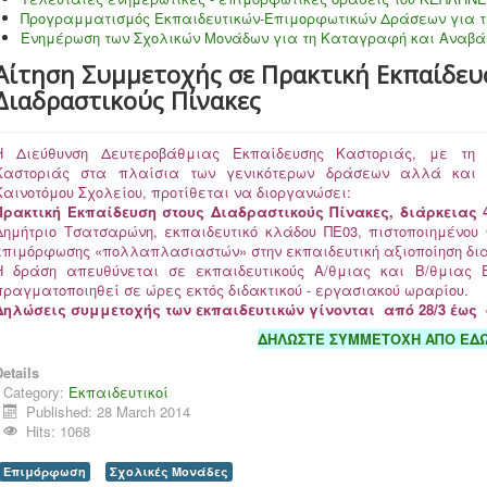
Προγραμματισμός Εκπαιδευτικών-Επιμορφωτικών Δράσεων για τ
Ενημέρωση των Σχολικών Μονάδων για τη Καταγραφή και Αναβά
Αίτηση Συμμετοχής σε Πρακτική Εκπαίδευ
Διαδραστικούς Πίνακες
Η Διεύθυνση Δευτεροβάθμιας Εκπαίδευσης Καστοριάς, με τη σ
Καστοριάς στα πλαίσια των γενικότερων δράσεων αλλά και 
Καινοτόμου Σχολείου, προτίθεται να διοργανώσει:
Πρακτική Εκπαίδευση στους Διαδραστικούς Πίνακες, διάρκειας 4
Δημήτριο Τσατσαρώνη, εκπαιδευτικό κλάδου ΠΕ03, πιστοποιημέν
επιμόρφωσης «πολλαπλασιαστών» στην εκπαιδευτική αξιοποίηση δι
Η δράση απευθύνεται σε εκπαιδευτικούς Α/θμιας και Β/θμιας Ε
πραγματοποιηθεί σε ώρες εκτός διδακτικού - εργασιακού ωραρίου.
Δηλώσεις συμμετοχής των εκπαιδευτικών γίνονται από 28/3 έως 4
ΔΗΛΩΣΤΕ ΣΥΜΜΕΤΟΧΗ ΑΠΟ ΕΔ
etails
Category:
Εκπαιδευτικοί
Published: 28 March 2014
Hits: 1068
Επιμόρφωση
Σχολικές Μονάδες