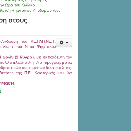
ην Ώρα του Κώδικα
θμιση Ψηφιακών Υποδομών τους.
ση στους
υνδρομή του ΚΕ.ΠΛΗ.ΝΕ.Τ.
ενόψει του Νέου Ψηφιακού
 ωρών (2 δίωρα),
με εκπαιδευτή τον
ου πολλαπλασιαστή στα προγράμματα
αδραστικών συστημάτων διδασκαλίας.
κπ/σης της Π.Ε. Καστοριάς και θα
/4/2014.
Ω