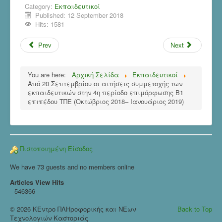
Category:
Εκπαιδευτικοί
Published: 12 September 2018
Hits: 1581
Prev
Next
You are here:
Αρχική Σελίδα
Εκπαιδευτικοί
Από 20 Σεπτεμβρίου οι αιτήσεις συμμετοχής των
εκπαιδευτικών στην 4η περίοδο επιμόρφωσης Β1
επιπέδου ΤΠΕ (Οκτώβριος 2018– Ιανουάριος 2019)
Πιστοποιημένη Είσοδος
We have 73 guests and no members online
Articles View Hits
546366
© 2026 ΚΕντρο ΠΛΗροφορικής και ΝΕων
Back to Top
Τεχνολογιών Καστοριάς