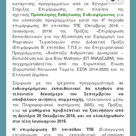
κατάρτισης προγραμμάτων από τα Κέντρα
Στήριξης Επιμόρφωσης, στο πλαίσιο της
σχετικής
Πρόσκλησης Εκδήλωσης Ενδιαφέροντος
για
η
την υλοποίηση προγραμμάτων κατά την 4
περίοδο
επιμόρφωσης Β1 επιπέδου ΤΠΕ (Οκτώβριος 2018 –
Ιανουάριος 2019) της Πράξης «Επιμόρφωση
Εκπαιδευτικών για την Αξιοποίηση και Εφαρμογή των
Ψηφιακών Τεχνολογιών στην Διδακτική Πράξη
(Επιμόρφωση Β’ επιπέδου Τ.Π.Ε.)» του Επιχειρησιακού
Προγράμματος «Ανάπτυξη Ανθρώπινου Δυναμικού –
Εκπαίδευση και Δια Βίου Μάθηση» (ΕΠ ΑΝΑΔΕΔΒΜ), που
συγχρηματοδοτείται από την Ευρωπαϊκή Ένωση
(Ευρωπαϊκό Κοινωνικό Ταμείο, ΕΣΠΑ 2014-2020) και το
Ελληνικό Δημόσιο.
Σύμφωνα με τον τρέχοντα προγραμματισμό,
οι
ενδιαφερόμενοι εκπαιδευτικοί θα κληθούν στο
τελευταίο δεκαήμερο του Σεπτεμβρίου να
υποβάλουν αιτήσεις συμμετοχής,
ηλεκτρονικά μέσω
του Πληροφοριακού συστήματος (MIS) της Πράξης,
ενώ
τα μαθήματα προβλέπεται να ξεκινήσουν από
τη Δευτέρα 29 Οκτωβρίου 2018, και να ολοκληρωθούν
στα τέλη Ιανουαρίου 2019.
Η επιμόρφωση Β1 επιπέδου ΤΠΕ
(Εισαγωγική
επιμόρφωση για την εκπαιδευτική αξιοποίηση