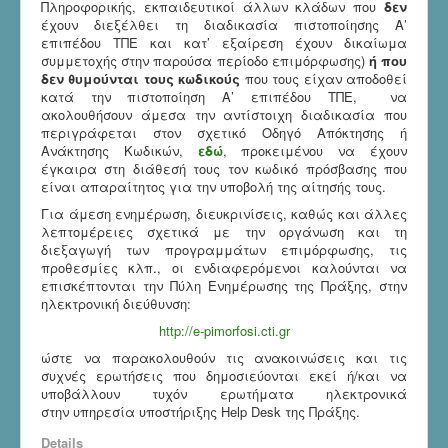
Πληροφορικής, εκπαιδευτικοί άλλων κλάδων που
δεν
έχουν διεξέλθει τη διαδικασία πιστοποίησης Α’
επιπέδου ΤΠΕ και κατ’ εξαίρεση έχουν δικαίωμα
συμμετοχής στην παρούσα περίοδο επιμόρφωσης)
ή που
δεν θυμούνται τους κωδικούς
που τους είχαν αποδοθεί
κατά την πιστοποίηση Α’ επιπέδου ΤΠΕ, να
ακολουθήσουν άμεσα την αντίστοιχη διαδικασία που
περιγράφεται στον σχετικό Οδηγό Απόκτησης ή
Ανάκτησης Κωδικών,
εδώ
, προκειμένου να έχουν
έγκαιρα στη διάθεσή τους τον κωδικό πρόσβασης που
είναι απαραίτητος για την υποβολή της αίτησής τους.
Για άμεση ενημέρωση, διευκρινίσεις, καθώς και άλλες
λεπτομέρειες σχετικά με την οργάνωση και τη
διεξαγωγή των προγραμμάτων επιμόρφωσης, τις
προθεσμίες κλπ., οι ενδιαφερόμενοι καλούνται να
επισκέπτονται την Πύλη Ενημέρωσης της Πράξης, στην
ηλεκτρονική διεύθυνση:
http://e-pimorfosi.cti.gr
ώστε να παρακολουθούν τις ανακοινώσεις και τις
συχνές ερωτήσεις που δημοσιεύονται εκεί ή/και να
υποβάλλουν τυχόν ερωτήματα ηλεκτρονικά
στην υπηρεσία υποστήριξης Help Desk της Πράξης.
Details