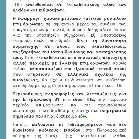
ΤΠΕ)
απευθύνεται σε εκπαιδευτικούς όλων των
κλάδων και ειδικοτήτων.
Η εφαρμογή χαρακτηριστικών «μεικτού μοντέλου»
επιμόρφωσης
σε σημαντικό μέρος του συνόλου των
προγραμμάτων με την αξιοποίηση ειδικής πλατφόρμας
για την υποστήριξη σύγχρονων εξ αποστάσεως
επιμορφωτικών συνεδριών,
δίνει τη δυνατότητα
συμμετοχής σε όλους τους εκπαιδευτικούς,
ανεξαρτήτως του τόπου διαμονής και απασχόλησής
τους.
Έτσι,
εκπαιδευτικοί από νησιωτικές περιοχές ή
άλλες περιοχές με έλλειψη επιμορφωτών
, καθώς
επίσης,
αποσπασμένοι στο εξωτερικό εκπαιδευτικοί
που υπηρετούν σε ελληνικά σχολεία της
ομογένειας,
θα έχουν τη δυνατότητα να υποβάλουν
αίτηση συμμετοχής στην επιμόρφωση Β1 επιπέδου ΤΠΕ.
Περισσότερες πληροφορίες και λεπτομέρειες για
την Επιμόρφωση Β1 επιπέδου ΤΠΕ,
την παρούσα
περίοδο επιμόρφωσης και τις προϋποθέσεις
συμμετοχής, είναι διαθέσιμες στο σχετικό
ενημερωτικό
σημείωμα
που είναι διαθέσιμο
εδώ
.
Επίσης,
καλούνται οι ενδιαφερόμενοι που δεν
διαθέτουν κωδικούς εισόδου
στο Πληροφοριακό
σύστημα της Πράξης (πχ. εκπαιδευτικοί κλάδου