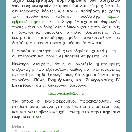
τυχόν εκκρεμότητες συμπλήρωσης των στοιχείων
που τους αφορούν
(επιμορφούμενοι: Φόρμες 3 και 6,
επιμορφωτές: Φόρμες 4, 5 και 7, πρόσβαση με χρήση
των προσωπικών κωδικών πρόσβασης,
http://b-
epipedo2.cti.gr/mis
--> επιλογή: "Διαχείριση Φορμών"),
προκειμένου να δοθεί στους δικαιούχους εκπαιδευτικούς
η δυνατότητα υποβολής αίτησης συμμετοχής στις
δοκιμασίες πιστοποίησης, μόλις ανακοινωθούν τα
διαθέσιμα προγράμματα (εντός του Απριλίου).
Περισσότερες πληροφορίες και οδηγίες σχετικά με τη
συμπλήρωση των φορμών μπορείτε να βρείτε
ΕΔΩ
.
Νεώτερα στοιχεία, όπως οι ακριβείς ημερομηνίες
διεξαγωγής των εξετάσεων, καθώς και λεπτομέρειες
σχετικά με τη διεξαγωγή τους, θα δημοσιεύονται στην
παρούσα
«Πύλη Ενημέρωσης και Συνεργασίας Β’
Επιπέδου»,
στην ηλεκτρονική διεύθυνση:
http://b-epipedo2.cti.gr
,
την οποία οι ενδιαφερόμενοι παρακαλούνται να
επισκέπτονται συχνά για την έγκαιρη ενημέρωσή τους
και για να υποβάλουν τυχόν ερωτήματα στην
υπηρεσία
Help Desk
,
ΕΔΩ.
Details
Category:
Εκπαιδευτικοί