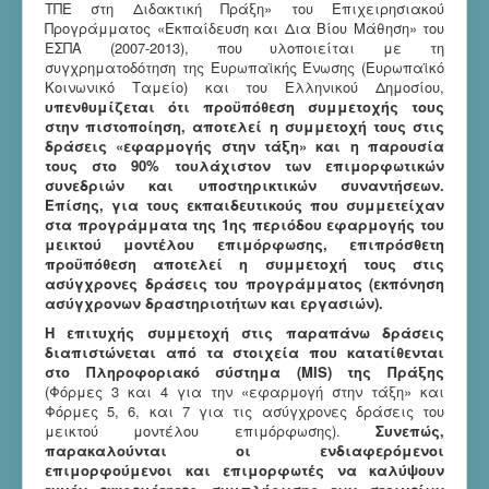
ΤΠΕ στη Διδακτική Πράξη» του Επιχειρησιακού
Προγράμματος «Εκπαίδευση και Δια Βίου Μάθηση» του
ΕΣΠΑ (2007-2013), που υλοποιείται με τη
συγχρηματοδότηση της Ευρωπαϊκής Ένωσης (Ευρωπαϊκό
Κοινωνικό Ταμείο) και του Ελληνικού Δημοσίου,
υπενθυμίζεται ότι προϋπόθεση συμμετοχής τους
στην πιστοποίηση, αποτελεί η συμμετοχή τους στις
δράσεις «εφαρμογής στην τάξη» και η παρουσία
τους στο 90% τουλάχιστον των επιμορφωτικών
συνεδριών και υποστηρικτικών συναντήσεων.
Επίσης, για τους εκπαιδευτικούς που συμμετείχαν
στα προγράμματα της 1ης περιόδου εφαρμογής του
μεικτού μοντέλου επιμόρφωσης, επιπρόσθετη
προϋπόθεση αποτελεί η συμμετοχή τους στις
ασύγχρονες δράσεις του προγράμματος (εκπόνηση
ασύγχρονων δραστηριοτήτων και εργασιών).
Η επιτυχής συμμετοχή στις παραπάνω δράσεις
διαπιστώνεται από τα στοιχεία που κατατίθενται
στο Πληροφοριακό σύστημα (MIS) της Πράξης
(Φόρμες 3 και 4 για την «εφαρμογή στην τάξη» και
Φόρμες 5, 6, και 7 για τις ασύγχρονες δράσεις του
μεικτού μοντέλου επιμόρφωσης).
Συνεπώς,
παρακαλούνται οι ενδιαφερόμενοι
επιμορφούμενοι και επιμορφωτές να καλύψουν