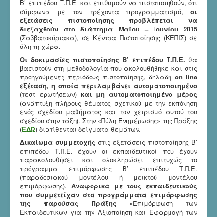
Β’ επιπέδου Τ.Π.Ε. και επιθυμούν να πιστοποιηθούν, ότι
σύμφωνα με τον τρέχοντα προγραμματισμό,
οι
εξετάσεις πιστοποίησης προβλέπεται να
διεξαχθούν στο διάστημα Μαΐου – Ιουνίου 2015
(Σαββατοκύριακα), σε Κέντρα Πιστοποίησης (ΚΕΠΙΣ) σε
όλη τη χώρα.
Οι δοκιμασίες πιστοποίησης Β’ επιπέδου Τ.Π.Ε.
θα
βασιστούν στη μεθοδολογία που ακολουθήθηκε και στις
προηγούμενες περιόδους πιστοποίησης, δηλαδή
on line
εξέταση, η οποία περιλαμβάνει αυτοματοποιημένο
(τεστ ερωτήσεων)
και μη αυτοματοποιημένο μέρος
(ανάπτυξη πλήρους θέματος σχετικού με την εκπόνηση
ενός σχεδίου μαθήματος και τον χειρισμό αυτού του
σχεδίου στην τάξη). Στην «Πύλη Ενημέρωσης» της Πράξης
(
ΕΔΩ
) διατίθενται δείγματα θεμάτων.
Δικαίωμα συμμετοχής
στις εξετάσεις πιστοποίησης Β’
επιπέδου Τ.Π.Ε. έχουν οι εκπαιδευτικοί που έχουν
παρακολουθήσει και ολοκληρώσει επιτυχώς το
πρόγραμμα επιμόρφωσης Β’ επιπέδου Τ.Π.Ε.
(παραδοσιακού μοντέλου ή μεικτού μοντέλου
επιμόρφωσης).
Αναφορικά με τους εκπαιδευτικούς
που συμμετείχαν στα προγράμματα επιμόρφωσης
της παρούσας Πράξης
«Επιμόρφωση των
Εκπαιδευτικών για την Αξιοποίηση και Εφαρμογή των