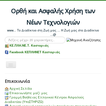
Ορθή και Ασφαλής Χρήση των
Νέων Τεχνολογιών
www... Το Διαδίκτυο στη Ζωή μας ... Η Ζωή μας στο Διαδίκτυο
...@
Αναζήτηση...
ΚΕ.ΠΛΗ.ΝΕ.Τ. Καστοριάς
Facebook ΚΕΠΛΗΝΕΤ Καστοριάς
Toggle
Navigation
Επικοινωνία
Αρχική Σελίδα
Επικοινωνήστε μαζί μας
Γραμμή Βοήθειας Ελληνικού Κέντρου Ασφαλούς
Διαδικτύου (ΥποΣΤΗΡΙΖΩ)
Aνοικτή γραμμή καταγγελιών παράνομου περιεχομένου