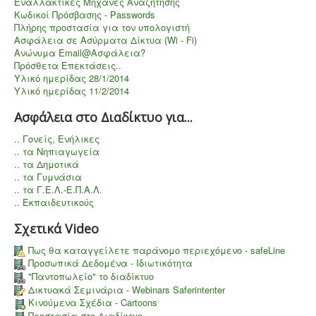
Εναλλακτικές Μηχανές Αναζήτησης
Κωδικοί Πρόσβασης - Passwords
Πλήρης προστασία για τον υπολογιστή
Aσφάλεια σε Ασύρματα Δίκτυα (Wi - Fi)
Ανώνυμα Email@Ασφάλεια?
Πρόσθετα Επεκτάσεις..
Υλικό ημερίδας 28/1/2014
Υλικό ημερίδας 11/2/2014
Ασφάλεια στο Διαδίκτυο για...
.. Γονείς, Ενήλικες
.. τα Νηπιαγωγεία
.. τα Δημοτικά
.. τα Γυμνάσια
.. τα Γ.Ε.Λ.-Ε.Π.Α.Λ.
.. Εκπαιδευτικούς
Σχετικά Video
Πως θα καταγγείλετε παράνομο περιεχόμενο - safeLine
Προσωπικά Δεδομένα - Ιδιωτικότητα
"Παντοπωλείο" το διαδίκτυο
Δικτυακά Σεμινάρια - Webinars Saferintenter
Κινούμενα Σχέδια - Cartoons
Προστασία στο Διαδίκτυο