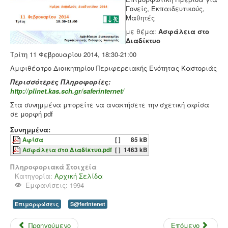
Γονείς, Εκπαιδευτικούς,
Μαθητές
με θέμα:
Ασφάλεια στο
Διαδίκτυο
Τρίτη 11 Φεβρουαρίου 2014, 18:30-21:00
Αμφιθέατρο Διοικητηρίου Περιφερειακής Ενότητας Καστοριάς
Περισσότερες Πληροφορίες:
http://plinet.kas.sch.gr/saferinternet/
Στα συνημμένα μπορείτε να ανακτήσετε την σχετική αφίσα
σε μορφή pdf
Συνημμένα:
Αφίσα
[ ]
85 kB
Ασφάλεια στο Διαδίκτυο.pdf
[ ]
1463 kB
Πληροφοριακά Στοιχεία
Κατηγορία:
Αρχική Σελίδα
Εμφανίσεις: 1994
Επιμορφώσεις
S@ferIntenet
Προηγούμενο
Επόμενο