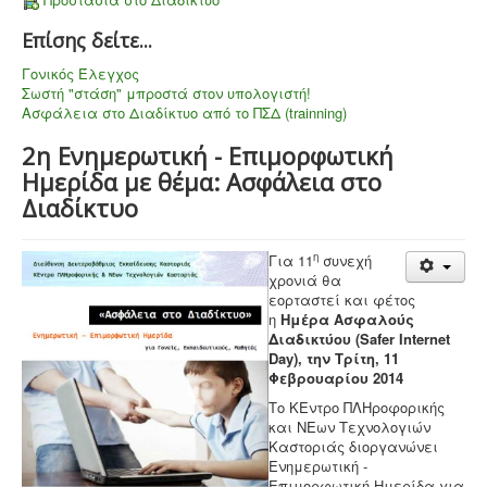
Επίσης δείτε...
Γονικός Έλεγχος
Σωστή "στάση" μπροστά στον υπολογιστή!
Ασφάλεια στο Διαδίκτυο από το ΠΣΔ (trainning)
2η Ενημερωτική - Επιμορφωτική
Ημερίδα με θέμα: Ασφάλεια στο
Διαδίκτυο
η
Για 11
συνεχή
χρονιά θα
εορταστεί και φέτος
η
Ημέρα Ασφαλούς
Διαδικτύου (Safer Internet
Day), την Τρίτη, 11
Φεβρουαρίου 2014
Το ΚΕντρο ΠΛΗροφορικής
και ΝΕων Τεχνολογιών
Καστοριάς διοργανώνει
Ενημερωτική -
Επιμορφωτική Ημερίδα για