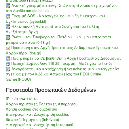
Διαδικτύου (ΥποΣΤΗΡΙΖΩ)
Aνοικτή γραμμή καταγγελιών παράνομου περιεχομένου
στο Διαδίκτυο (safeLine)
Γραμμή SOS - Καταγγελίες - Δίωξη Ηλεκτρονικού
Εγκλήματος (cyberkid)
Ηλεκτρονική Αναφορά στο Συνήγορο του Πολίτη -
Ανεξάρτητη Αρχή
Ρωτάω τον Συνήγορο του Παιδιού… και μου απαντά τι
μπορώ να κάνω (0-18.gr)
Προσφυγή στην Αρχή Προστασίας Δεδομένων Προσωπικού
Χαρακτήρα (dpa.gr)
Πώς μπορεί να σε βοηθήσει η Αρχή Προστασίας Δεδομένων
Παροχή Συμβουλών 115 25 Γραμμή - Μαζί για το Παιδί
Aναφέρετε μια κατάχρηση ή να κάνετε μια καταγγελία
σχετικά με τον Κώδικα Ασφαλείας του PEGI Online
Games(POSC)
Προστασία Προσωπικών Δεδομένων
IP: 173.194.113.18
Χαρακτηριστικές Πολιτικές Απορρήτου
Χρήση cookies στο διαδίκτυο
Διαγραφή και Διαχείριση cookies
Ιδιωτική Περιήγηση (InPrivate)
Διαγραφή και Διαχείριση Ιστορικού