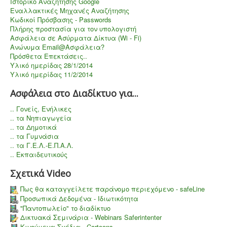
Ιστορικό Αναζήτησης Google
Εναλλακτικές Μηχανές Αναζήτησης
Κωδικοί Πρόσβασης - Passwords
Πλήρης προστασία για τον υπολογιστή
Aσφάλεια σε Ασύρματα Δίκτυα (Wi - Fi)
Ανώνυμα Email@Ασφάλεια?
Πρόσθετα Επεκτάσεις..
Υλικό ημερίδας 28/1/2014
Υλικό ημερίδας 11/2/2014
Ασφάλεια στο Διαδίκτυο για...
.. Γονείς, Ενήλικες
.. τα Νηπιαγωγεία
.. τα Δημοτικά
.. τα Γυμνάσια
.. τα Γ.Ε.Λ.-Ε.Π.Α.Λ.
.. Εκπαιδευτικούς
Σχετικά Video
Πως θα καταγγείλετε παράνομο περιεχόμενο - safeLine
Προσωπικά Δεδομένα - Ιδιωτικότητα
"Παντοπωλείο" το διαδίκτυο
Δικτυακά Σεμινάρια - Webinars Saferintenter
Κινούμενα Σχέδια - Cartoons