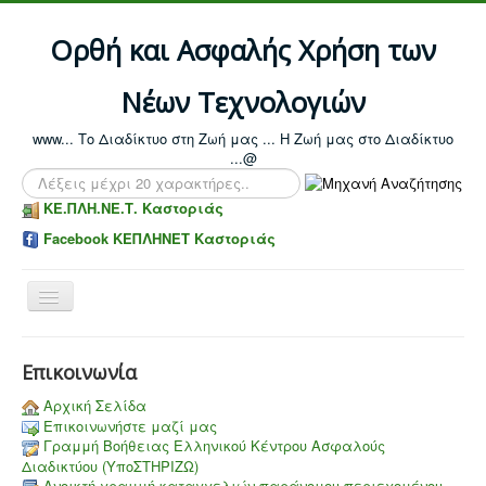
Ορθή και Ασφαλής Χρήση των
Νέων Τεχνολογιών
www... Το Διαδίκτυο στη Ζωή μας ... Η Ζωή μας στο Διαδίκτυο
...@
Αναζήτηση...
ΚΕ.ΠΛΗ.ΝΕ.Τ. Καστοριάς
Facebook ΚΕΠΛΗΝΕΤ Καστοριάς
Toggle
Navigation
Επικοινωνία
Αρχική Σελίδα
Επικοινωνήστε μαζί μας
Γραμμή Βοήθειας Ελληνικού Κέντρου Ασφαλούς
Διαδικτύου (ΥποΣΤΗΡΙΖΩ)
Aνοικτή γραμμή καταγγελιών παράνομου περιεχομένου