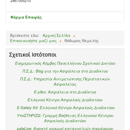
2467055210
Φόρμα Επαφής
Send an Email
Βρίσκεστε εδώ:
Αρχική Σελίδα
Επικοινωνήστε μαζί μας
Θόδωρος Θεμελής
*
Required field
Σχετικοί Ιστότοποι
Ενημερωτικός Κόμβος Πανελλήνιου Σχολικού Δικτύου
Όνομα
*
Π.Σ.Δ.: Blog για την Ασφάλεια στο Διαδίκτυο
Π.Σ.Δ.: Υπηρεσία Αντιμετώπισης Περιστατικών
Διεύθυνση ηλεκτρονικού ταχυδρομείου
*
Ασφαλείας
E-yliko: Ασφάλεια στο Διαδίκτυο
Ελληνικό Κέντρο Ασφαλούς Διαδικτύου
Θέμα
*
E-Safety Kit: Ελληνικό Κέντρο Ασφαλούς Διαδικτύου
ΥποΣΤΗΡΙΖΩ: Γραμμή Βοήθειας Ελληνικού Κέντρου
Ασφαλούς Διαδικτύου
Μήνυμα
*
safeLine: Ανοικτή γραμμή καταγγελιών παράνομου