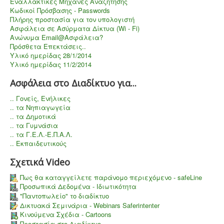
Εναλλακτικές Μηχανές Αναζήτησης
Κωδικοί Πρόσβασης - Passwords
Πλήρης προστασία για τον υπολογιστή
Aσφάλεια σε Ασύρματα Δίκτυα (Wi - Fi)
Ανώνυμα Email@Ασφάλεια?
Πρόσθετα Επεκτάσεις..
Υλικό ημερίδας 28/1/2014
Υλικό ημερίδας 11/2/2014
Ασφάλεια στο Διαδίκτυο για...
.. Γονείς, Ενήλικες
.. τα Νηπιαγωγεία
.. τα Δημοτικά
.. τα Γυμνάσια
.. τα Γ.Ε.Λ.-Ε.Π.Α.Λ.
.. Εκπαιδευτικούς
Σχετικά Video
Πως θα καταγγείλετε παράνομο περιεχόμενο - safeLine
Προσωπικά Δεδομένα - Ιδιωτικότητα
"Παντοπωλείο" το διαδίκτυο
Δικτυακά Σεμινάρια - Webinars Saferintenter
Κινούμενα Σχέδια - Cartoons
Προστασία στο Διαδίκτυο