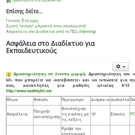
Επίσης δείτε...
Γονικός Έλεγχος
Σωστή "στάση" μπροστά στον υπολογιστή!
Ασφάλεια στο Διαδίκτυο από το ΠΣΔ (trainning)
Ασφάλεια στο Διαδίκτυο για
Εκπαιδευτικούς
Δραστηριότητες σε έντυπη μορφή,
Δραστηριότητες του «e
kit» που μπορείτε να «κατεβάσετε» και να τυπώσετε για τη
σας, κατάλληλες για μαθητές ηλικίας 6-12 
http://www.esafetykit.net
Θέμα
Άσκηση
Περιγραφή
Διάρκεια
Δυσκολία
Do
Αντιστοίχισε
Παιχνίδι
Ασφάλεια
τις εικόνες με
10’
Εύκολη
P
αντιστοίχισης
τις λέξεις
Κρύψε την
ηλεκτρονική