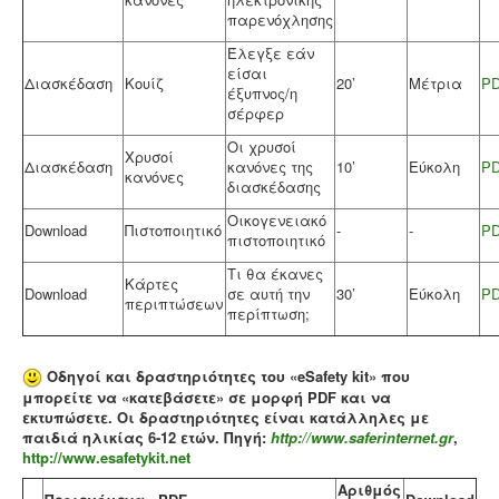
παρενόχλησης
Έλεγξε εάν
είσαι
Διασκέδαση
Κουίζ
20’
Μέτρια
P
έξυπνος/η
σέρφερ
Οι χρυσοί
Χρυσοί
Διασκέδαση
κανόνες της
10’
Εύκολη
P
κανόνες
διασκέδασης
Οικογενειακό
Download
Πιστοποιητικό
-
-
P
πιστοποιητικό
Τι θα έκανες
Κάρτες
Download
σε αυτή την
30’
Εύκολη
P
περιπτώσεων
περίπτωση;
Οδηγοί και δραστηριότητες του «eSafety kit» που
μπορείτε να «κατεβάσετε» σε μορφή PDF και να
εκτυπώσετε. Οι δραστηριότητες είναι κατάλληλες με
παιδιά ηλικίας 6-12 ετών. Πηγή:
http://www.saferinternet.gr
,
http://www.esafetykit.net
Αριθμός