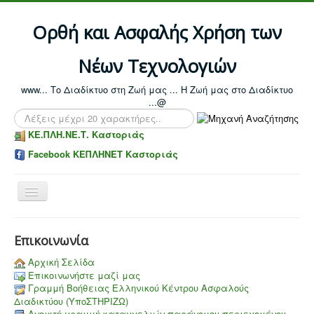
Ορθή και Ασφαλής Χρήση των
Νέων Τεχνολογιών
www... Το Διαδίκτυο στη Ζωή μας ... Η Ζωή μας στο Διαδίκτυο
...@
Αναζήτηση...
ΚΕ.ΠΛΗ.ΝΕ.Τ. Καστοριάς
Facebook ΚΕΠΛΗΝΕΤ Καστοριάς
Toggle
Navigation
Επικοινωνία
Αρχική Σελίδα
Επικοινωνήστε μαζί μας
Γραμμή Βοήθειας Ελληνικού Κέντρου Ασφαλούς
Διαδικτύου (ΥποΣΤΗΡΙΖΩ)
Aνοικτή γραμμή καταγγελιών παράνομου περιεχομένου