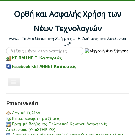
Ορθή και Ασφαλής Χρήση των
Νέων Τεχνολογιών
www... Το Διαδίκτυο στη Ζωή μας ... Η Ζωή μας στο Διαδίκτυο
...@
Αναζήτηση...
ΚΕ.ΠΛΗ.ΝΕ.Τ. Καστοριάς
Facebook ΚΕΠΛΗΝΕΤ Καστοριάς
Toggle
Navigation
Επικοινωνία
Αρχική Σελίδα
Επικοινωνήστε μαζί μας
Γραμμή Βοήθειας Ελληνικού Κέντρου Ασφαλούς
Διαδικτύου (ΥποΣΤΗΡΙΖΩ)
Aνοικτή γραμμή καταγγελιών παράνομου περιεχομένου