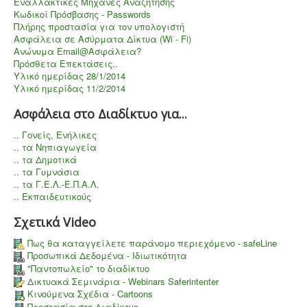
Εναλλακτικές Μηχανές Αναζήτησης
Κωδικοί Πρόσβασης - Passwords
Πλήρης προστασία για τον υπολογιστή
Aσφάλεια σε Ασύρματα Δίκτυα (Wi - Fi)
Ανώνυμα Email@Ασφάλεια?
Πρόσθετα Επεκτάσεις..
Υλικό ημερίδας 28/1/2014
Υλικό ημερίδας 11/2/2014
Ασφάλεια στο Διαδίκτυο για...
.. Γονείς, Ενήλικες
.. τα Νηπιαγωγεία
.. τα Δημοτικά
.. τα Γυμνάσια
.. τα Γ.Ε.Λ.-Ε.Π.Α.Λ.
.. Εκπαιδευτικούς
Σχετικά Video
Πως θα καταγγείλετε παράνομο περιεχόμενο - safeLine
Προσωπικά Δεδομένα - Ιδιωτικότητα
"Παντοπωλείο" το διαδίκτυο
Δικτυακά Σεμινάρια - Webinars Saferintenter
Κινούμενα Σχέδια - Cartoons
Προστασία στο Διαδίκτυο