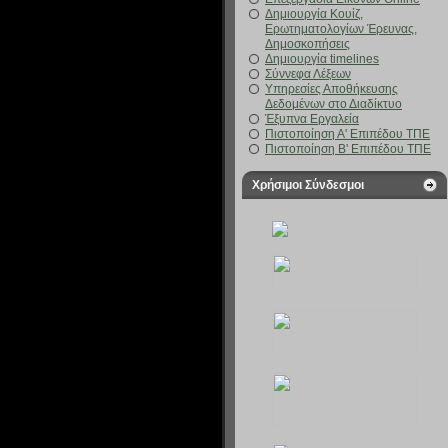
Δημιουργία Κουίζ,
Ερωτηματολογίων Έρευνας,
Δημοσκοπήσεις
Δημιουργία timelines
Σύννεφα Λέξεων
Υπηρεσίες Αποθήκευσης
Δεδομένων στο Διαδίκτυο
Έξυπνα Εργαλεία
Πιστοποίηση Α' Επιπέδου ΤΠΕ
Πιστοποίηση Β' Επιπέδου ΤΠΕ
Χρήσιμοι Σύνδεσμοι