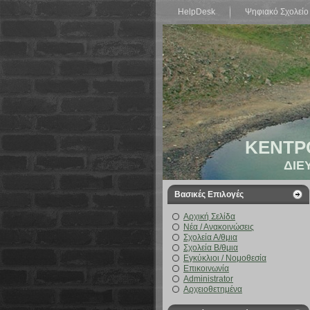
HelpDesk
Ψηφιακό Σχολείο
ΚΕΝΤΡ
ΔΙΕ
Βασικές Επιλογές
Αρχική Σελίδα
Νέα / Ανακοινώσεις
Σχολεία Α/θμια
Σχολεία Β/θμια
Εγκύκλιοι / Νομοθεσία
Επικοινωνία
Administrator
Αρχειοθετημένα