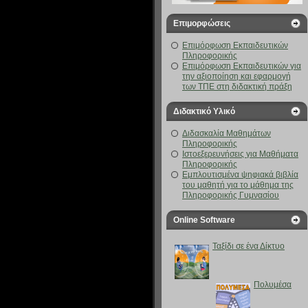
Επιμορφώσεις
Επιμόρφωση Εκπαιδευτικών
Πληροφορικής
Επιμόρφωση Εκπαιδευτικών για
την αξιοποίηση και εφαρμογή
των ΤΠΕ στη διδακτική πράξη
Διδακτικό Υλικό
Διδασκαλία Μαθημάτων
Πληροφορικής
Ιστοεξερευνήσεις για Μαθήματα
Πληροφορικής
Eμπλουτισμένα ψηφιακά βιβλία
του μαθητή για το μάθημα της
Πληροφορικής Γυμνασίου
Online Software
Ταξίδι σε ένα Δίκτυο
Πολυμέσα