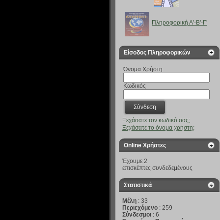
Πληροφορική Α'-B'-Γ'
Είσοδος Πληροφορικών
Όνομα Χρήστη
Κωδικός
Ξεχάσατε τον κωδικό σας;
Ξεχάσατε το όνομα χρήστη;
Online Χρήστες
Έχουμε 2
επισκέπτες συνδεδεμένους
Στατιστικά
Μέλη
: 33
Περιεχόμενο
: 259
Σύνδεσμοι
: 6