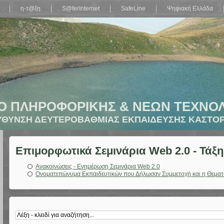
η-τ@ξη
S@ferInternet
SafeLine
Ψηφιακή Ελλάδα
Ο ΠΛΗΡΟΦΟΡΙΚΗΣ & ΝΕΩΝ ΤΕΧΝΟ
ΥΘΥΝΣΗ ΔΕΥΤΕΡΟΒΑΘΜΙΑΣ ΕΚΠΑΙΔΕΥΣΗΣ ΚΑΣΤΟΡ
Επιμορφωτικά Σεμινάρια Web 2.0 - Τάξη
Ανακοινώσεις - Ενημέρωση Σεμινάρια Web 2.0
Ονοματεπώνυμα Εκπαιδευτικών που Δήλωσαν Συμμετοχή και η Θεματ