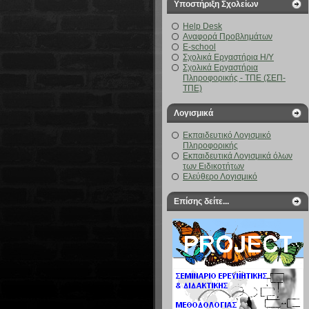
Υποστήριξη Σχολείων
Help Desk
Αναφορά Προβλημάτων
E-school
Σχολικά Εργαστήρια Η/Υ
Σχολικά Εργαστήρια
Πληροφορικής - ΤΠΕ (ΣΕΠ-
ΤΠΕ)
Λογισμικά
Εκπαιδευτικό Λογισμικό
Πληροφορικής
Εκπαιδευτικά Λογισμικά όλων
των Ειδικοτήτων
Ελεύθερο Λογισμικό
Επίσης δείτε...