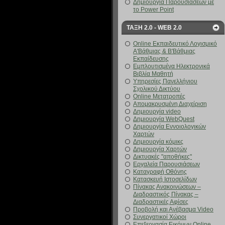
Δημιουργία Παρουσιάσεων με
το Power Point
ΤΑΞΗ 2.0 - WEB 2.0
Online Εκπαιδευτικό Λογισμικό
Α'Βάθμιας & Β'Βάθμιας
Εκπαίδευσης
Εμπλουτισμένα Ηλεκτρονικά
Βιβλία Μαθητή
Υπηρεσίες Πανελλήνιου
Σχολικού Δικτύου
Online Μετατροπές
Απομακρυσμένη Διαχείριση
Δημιουργία video
Δημιουργία WebQuest
Δημιουργία Εννοιολογικών
Χαρτών
Δημιουργία κόμικς
Δημιουργία Χαρτών
Δικτυακές "αποθήκες"
Εργαλεία Παρουσιάσεων
Καταγραφή Οθόνης
Κατασκευή Ιστοσελίδων
Πίνακας Ανακοινώσεων –
Διαδραστικός Πίνακας –
Διαδραστικές Αφίσες
Προβολή και Ανέβασμα Video
Συνεργατικοί Χώροι
Επεξεργασία Εικόνων Online