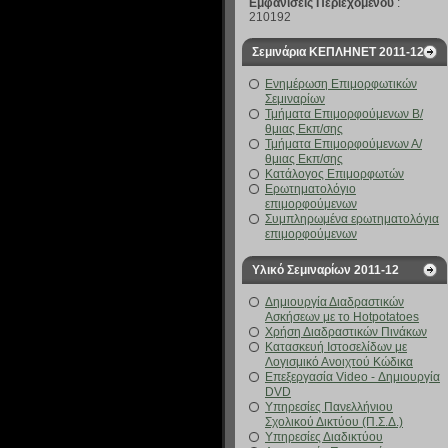
Εμφανίσεις Περιεχομένου
:
210192
Σεμινάρια ΚΕΠΛΗΝΕΤ 2011-12
Ενημέρωση Επιμορφωτικών
Σεμιναρίων
Τμήματα Επιμορφούμενων Β/
θμιας Εκπ/σης
Τμήματα Επιμορφούμενων Α/
θμιας Εκπ/σης
Κατάλογος Επιμορφωτών
Ερωτηματολόγιο
επιμορφούμενων
Συμπληρωμένα ερωτηματολόγια
επιμορφούμενων
Υλικό Σεμιναρίων 2011-12
Δημιουργία Διαδραστικών
Ασκήσεων με το Hotpotatoes
Χρήση Διαδραστικών Πινάκων
Κατασκευή Ιστοσελίδων με
Λογισμικό Ανοιχτού Κώδικα
Επεξεργασία Video - Δημιουργία
DVD
Υπηρεσίες Πανελλήνιου
Σχολικού Δικτύου (Π.Σ.Δ.)
Υπηρεσίες Διαδικτύου