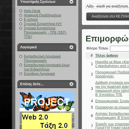
Υποστήριξη Σχολείων
Help Desk
Αναφορά Προβλημάτων
E-school
Σχολικά Εργαστήρια Η/Υ
Σχολικά Εργαστήρια
Πληροφορικής - ΤΠΕ (ΣΕΠ-
Επιμορφώ
ΤΠΕ)
Λογισμικά
Φίλτρο Τίτλου
#
Τίτλος άρθρου
Εκπαιδευτικό Λογισμικό
Πληροφορικής
Ημερίδα με θέμα «Κα
1
Εκπαιδευτικά Λογισμικά όλων
Cyberbullying» από 
των Ειδικοτήτων
Πληροφορική Παιδεία:
Ελεύθερο Λογισμικό
2
προσέγγιση.
Διάθεση σχολικών ερ
Επίσης δείτε...
για την πρακτική άσ
3
(εφαρμογή στην τάξη
Β’ Επιπέδου ΤΠΕ
4
Επιμορφωτικές Συναν
5
Πρόσκληση σε επιμορ
Αιτήσεις Εκπαιδευτικ
6
επιμόρφωσης Β' Επιπ
Έναρξη των τηλεκπαι
7
ΠΑΝΕΠΙΣΤΗΜΙΟ ΜΑ