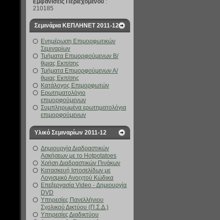
Εμφανίσεις Περιεχομένου
:
210185
Σεμινάρια ΚΕΠΛΗΝΕΤ 2011-12
Ενημέρωση Επιμορφωτικών
Σεμιναρίων
Τμήματα Επιμορφούμενων Β/
θμιας Εκπ/σης
Τμήματα Επιμορφούμενων Α/
θμιας Εκπ/σης
Κατάλογος Επιμορφωτών
Ερωτηματολόγιο
επιμορφούμενων
Συμπληρωμένα ερωτηματολόγια
επιμορφούμενων
Υλικό Σεμιναρίων 2011-12
Δημιουργία Διαδραστικών
Ασκήσεων με το Hotpotatoes
Χρήση Διαδραστικών Πινάκων
Κατασκευή Ιστοσελίδων με
Λογισμικό Ανοιχτού Κώδικα
Επεξεργασία Video - Δημιουργία
DVD
Υπηρεσίες Πανελλήνιου
Σχολικού Δικτύου (Π.Σ.Δ.)
Υπηρεσίες Διαδικτύου