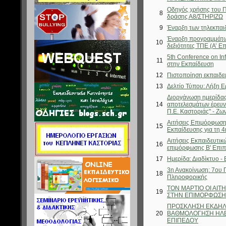
Οδηγός χρήσης του Π
8
δράσης Α8/ΣΤΗΡΙΖΩ
9
Έναρξη των τηλεκπαι
Έναρξη προγραμμάτων
10
δεξιότητες ΤΠΕ (Α’ Ε
5th Conference on In
11
στην Εκπαίδευση
12
Πιστοποίηση εκπαιδευ
13
Δελτίο Τύπου: Λήξη 
Διοργάνωση ημερίδας
14
αποτελεσμάτων έρευνα
Π.Ε. Καστοριάς" - Ζ
Αιτήσεις Επιμόρφωσης
15
Εκπαίδευσης για τη 
Αιτήσεις Εκπαιδευτι
16
επιμόρφωσης Β' Επι
17
Ημερίδα: Διαδίκτυο -
3η Ανακοίνωση: 7ου 
18
Πληροφορικής
ΤΟΝ ΜΑΡΤΙΟ ΟΙ ΑΙ
19
ΣΤΗΝ ΕΠΙΜΟΡΦΩΣΗ 
ΠΡΟΣΚΛΗΣΗ ΕΚΔΗΛ
20
ΒΑΘΜΟΛΟΓΗΣΗ ΗΛΕ
ΕΠΙΠΕΔΟΥ