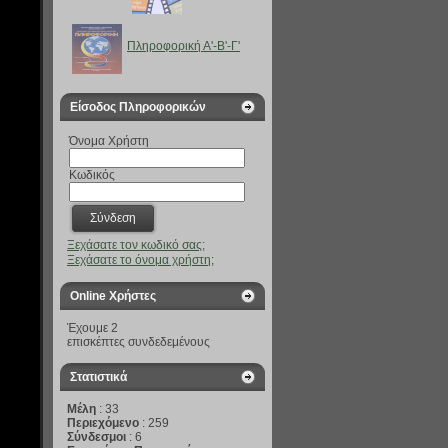
Πληροφορική Α'-B'-Γ'
Είσοδος Πληροφορικών
Όνομα Χρήστη
Κωδικός
Ξεχάσατε τον κωδικό σας;
Ξεχάσατε το όνομα χρήστη;
Online Χρήστες
Έχουμε 2
επισκέπτες συνδεδεμένους
Στατιστικά
Μέλη
: 33
Περιεχόμενο
: 259
Σύνδεσμοι
: 6