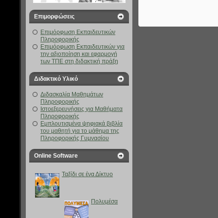
Επιμορφώσεις
Επιμόρφωση Εκπαιδευτικών
Πληροφορικής
Επιμόρφωση Εκπαιδευτικών για
την αξιοποίηση και εφαρμογή
των ΤΠΕ στη διδακτική πράξη
Διδακτικό Υλικό
Διδασκαλία Μαθημάτων
Πληροφορικής
Ιστοεξερευνήσεις για Μαθήματα
Πληροφορικής
Eμπλουτισμένα ψηφιακά βιβλία
του μαθητή για το μάθημα της
Πληροφορικής Γυμνασίου
Online Software
Ταξίδι σε ένα Δίκτυο
Πολυμέσα