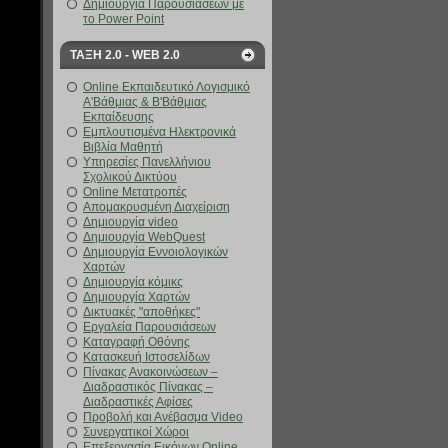
Δημιουργία Παρουσιάσεων με
το Power Point
ΤΑΞΗ 2.0 - WEB 2.0
Online Εκπαιδευτικό Λογισμικό
Α'Βάθμιας & Β'Βάθμιας
Εκπαίδευσης
Εμπλουτισμένα Ηλεκτρονικά
Βιβλία Μαθητή
Υπηρεσίες Πανελλήνιου
Σχολικού Δικτύου
Online Μετατροπές
Απομακρυσμένη Διαχείριση
Δημιουργία video
Δημιουργία WebQuest
Δημιουργία Εννοιολογικών
Χαρτών
Δημιουργία κόμικς
Δημιουργία Χαρτών
Δικτυακές "αποθήκες"
Εργαλεία Παρουσιάσεων
Καταγραφή Οθόνης
Κατασκευή Ιστοσελίδων
Πίνακας Ανακοινώσεων –
Διαδραστικός Πίνακας –
Διαδραστικές Αφίσες
Προβολή και Ανέβασμα Video
Συνεργατικοί Χώροι
Επεξεργασία Εικόνων Online