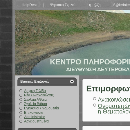
HelpDesk
Ψηφιακό Σχολείο
η-τ@ξη
S@ferInter
ΚΕΝΤΡΟ ΠΛΗΡΟΦΟΡΙ
ΔΙΕΥΘΥΝΣΗ ΔΕΥΤΕΡΟΒΑ
Βασικές Επιλογές
Επιμορφωτι
Αρχική Σελίδα
Νέα / Ανακοινώσεις
Ανακοινώσει
Σχολεία Α/θμια
Σχολεία Β/θμια
Ονοματεπών
Εγκύκλιοι / Νομοθεσία
η Θεματολο
Επικοινωνία
Administrator
Αρχειοθετημένα