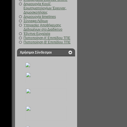
Δημιουργία Κουίζ,
Ερωτηματολογίων Έρευνας,
Δημοσκοπήσεις
Δημιουργία timelines
Σύννεφα Λέξεων
Υπηρεσίες Αποθήκευσης
Δεδομένων στο Διαδίκτυο
Έξυπνα Εργαλεία
Πιστοποίηση Α' Επιπέδου ΤΠΕ
Πιστοποίηση Β' Επιπέδου ΤΠΕ
Χρήσιμοι Σύνδεσμοι