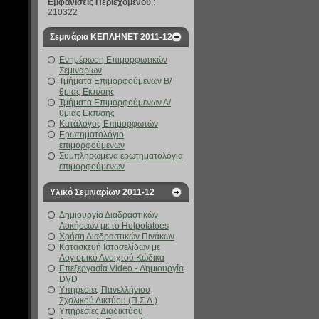
Εμφανίσεις Περιεχομένου
:
210322
Σεμινάρια ΚΕΠΛΗΝΕΤ 2011-12
Ενημέρωση Επιμορφωτικών
Σεμιναρίων
Τμήματα Επιμορφούμενων Β/
θμιας Εκπ/σης
Τμήματα Επιμορφούμενων Α/
θμιας Εκπ/σης
Κατάλογος Επιμορφωτών
Ερωτηματολόγιο
επιμορφούμενων
Συμπληρωμένα ερωτηματολόγια
επιμορφούμενων
Υλικό Σεμιναρίων 2011-12
Δημιουργία Διαδραστικών
Ασκήσεων με το Hotpotatoes
Χρήση Διαδραστικών Πινάκων
Κατασκευή Ιστοσελίδων με
Λογισμικό Ανοιχτού Κώδικα
Επεξεργασία Video - Δημιουργία
DVD
Υπηρεσίες Πανελλήνιου
Σχολικού Δικτύου (Π.Σ.Δ.)
Υπηρεσίες Διαδικτύου