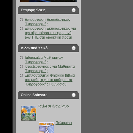
Επιμορφώσεις
Επιμόρφωση Εκπαιδευτικών
Πληροφορικής
Επιμόρφωση Εκπαιδευτικών για
την αξιοποίηση και εφαρμογή
των ΤΠΕ στη διδακτική πράξη
Διδακτικό Υλικό
Διδασκαλία Μαθημάτων
Πληροφορικής
Ιστοεξερευνήσεις για Μαθήματα
Πληροφορικής
Eμπλουτισμένα ψηφιακά βιβλία
του μαθητή για το μάθημα της
Πληροφορικής Γυμνασίου
Online Software
Ταξίδι σε ένα Δίκτυο
Πολυμέσα