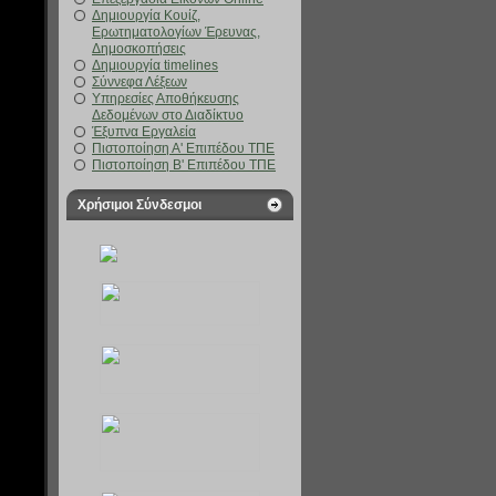
Δημιουργία Κουίζ,
Ερωτηματολογίων Έρευνας,
Δημοσκοπήσεις
Δημιουργία timelines
Σύννεφα Λέξεων
Υπηρεσίες Αποθήκευσης
Δεδομένων στο Διαδίκτυο
Έξυπνα Εργαλεία
Πιστοποίηση Α' Επιπέδου ΤΠΕ
Πιστοποίηση Β' Επιπέδου ΤΠΕ
Χρήσιμοι Σύνδεσμοι