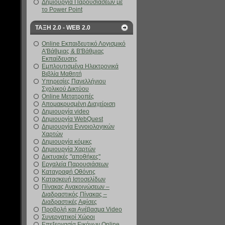
Δημιουργία Παρουσιάσεων με
το Power Point
ΤΑΞΗ 2.0 - WEB 2.0
Online Εκπαιδευτικό Λογισμικό
Α'Βάθμιας & Β'Βάθμιας
Εκπαίδευσης
Εμπλουτισμένα Ηλεκτρονικά
Βιβλία Μαθητή
Υπηρεσίες Πανελλήνιου
Σχολικού Δικτύου
Online Μετατροπές
Απομακρυσμένη Διαχείριση
Δημιουργία video
Δημιουργία WebQuest
Δημιουργία Εννοιολογικών
Χαρτών
Δημιουργία κόμικς
Δημιουργία Χαρτών
Δικτυακές "αποθήκες"
Εργαλεία Παρουσιάσεων
Καταγραφή Οθόνης
Κατασκευή Ιστοσελίδων
Πίνακας Ανακοινώσεων –
Διαδραστικός Πίνακας –
Διαδραστικές Αφίσες
Προβολή και Ανέβασμα Video
Συνεργατικοί Χώροι
Επεξεργασία Εικόνων Online