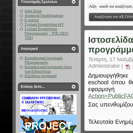
Υποστήριξη Σχολείων
Help Desk
Αναφορά Προβλημάτων
E-school
Σχολικά Εργαστήρια Η/Υ
Σχολικά Εργαστήρια
Πληροφορικής - ΤΠΕ (ΣΕΠ-
Ιστοσελίδ
ΤΠΕ)
προγράμμα
Λογισμικά
Εκπαιδευτικό Λογισμικό
Τετάρτη, 17 Νοέμβ
Πληροφορικής
Administrator |
Εκπαιδευτικά Λογισμικά όλων
των Ειδικοτήτων
Δημιουργήθηκε
Ελεύθερο Λογισμικό
eschool όπου θα
Επίσης δείτε...
εφαρμο
Action=PublicF
Σας υπενθυμίζου
Τελευταία Ενημέ