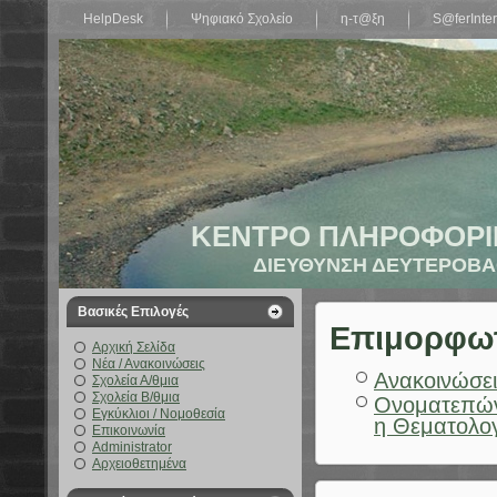
HelpDesk
Ψηφιακό Σχολείο
η-τ@ξη
S@ferInter
ΚΕΝΤΡΟ ΠΛΗΡΟΦΟΡΙ
ΔΙΕΥΘΥΝΣΗ ΔΕΥΤΕΡΟΒΑ
Βασικές Επιλογές
Επιμορφωτι
Αρχική Σελίδα
Νέα / Ανακοινώσεις
Ανακοινώσει
Σχολεία Α/θμια
Σχολεία Β/θμια
Ονοματεπών
Εγκύκλιοι / Νομοθεσία
η Θεματολο
Επικοινωνία
Administrator
Αρχειοθετημένα