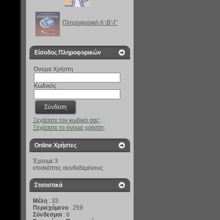
Πληροφορική Α'-B'-Γ'
Είσοδος Πληροφορικών
Όνομα Χρήστη
Κωδικός
Ξεχάσατε τον κωδικό σας;
Ξεχάσατε το όνομα χρήστη;
Online Χρήστες
Έχουμε 3
επισκέπτες συνδεδεμένους
Στατιστικά
Μέλη
: 33
Περιεχόμενο
: 259
Σύνδεσμοι
: 6