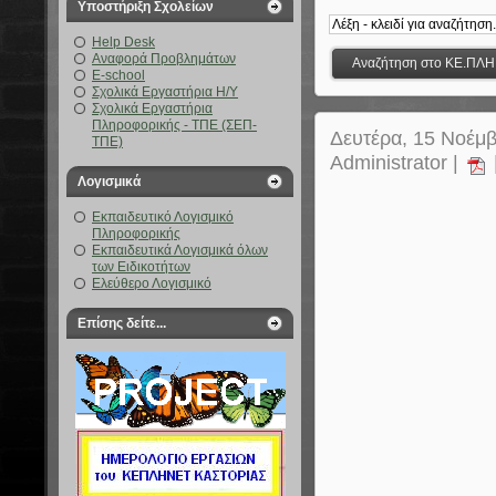
Υποστήριξη Σχολείων
Help Desk
Αναφορά Προβλημάτων
E-school
Σχολικά Εργαστήρια Η/Υ
Σχολικά Εργαστήρια
Πληροφορικής - ΤΠΕ (ΣΕΠ-
Δευτέρα, 15 Νοέμβ
ΤΠΕ)
Administrator |
Λογισμικά
Εκπαιδευτικό Λογισμικό
Πληροφορικής
Εκπαιδευτικά Λογισμικά όλων
των Ειδικοτήτων
Ελεύθερο Λογισμικό
Επίσης δείτε...