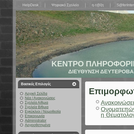
HelpDesk
Ψηφιακό Σχολείο
η-τ@ξη
S@ferInter
ΚΕΝΤΡΟ ΠΛΗΡΟΦΟΡΙ
ΔΙΕΥΘΥΝΣΗ ΔΕΥΤΕΡΟΒΑ
Βασικές Επιλογές
Επιμορφωτι
Αρχική Σελίδα
Νέα / Ανακοινώσεις
Ανακοινώσει
Σχολεία Α/θμια
Σχολεία Β/θμια
Ονοματεπών
Εγκύκλιοι / Νομοθεσία
η Θεματολο
Επικοινωνία
Administrator
Αρχειοθετημένα