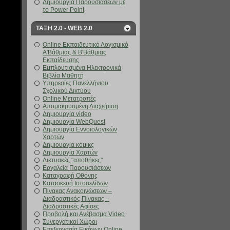
Δημιουργία Παρουσιάσεων με
το Power Point
ΤΑΞΗ 2.0 - WEB 2.0
Online Εκπαιδευτικό Λογισμικό
Α'Βάθμιας & Β'Βάθμιας
Εκπαίδευσης
Εμπλουτισμένα Ηλεκτρονικά
Βιβλία Μαθητή
Υπηρεσίες Πανελλήνιου
Σχολικού Δικτύου
Online Μετατροπές
Απομακρυσμένη Διαχείριση
Δημιουργία video
Δημιουργία WebQuest
Δημιουργία Εννοιολογικών
Χαρτών
Δημιουργία κόμικς
Δημιουργία Χαρτών
Δικτυακές "αποθήκες"
Εργαλεία Παρουσιάσεων
Καταγραφή Οθόνης
Κατασκευή Ιστοσελίδων
Πίνακας Ανακοινώσεων –
Διαδραστικός Πίνακας –
Διαδραστικές Αφίσες
Προβολή και Ανέβασμα Video
Συνεργατικοί Χώροι
Επεξεργασία Εικόνων Online