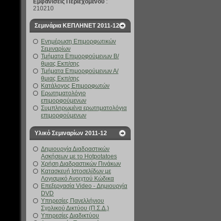
Εμφανίσεις Περιεχομένου
:
210210
Σεμινάρια ΚΕΠΛΗΝΕΤ 2011-12
Ενημέρωση Επιμορφωτικών
Σεμιναρίων
Τμήματα Επιμορφούμενων Β/
θμιας Εκπ/σης
Τμήματα Επιμορφούμενων Α/
θμιας Εκπ/σης
Κατάλογος Επιμορφωτών
Ερωτηματολόγιο
επιμορφούμενων
Συμπληρωμένα ερωτηματολόγια
επιμορφούμενων
Υλικό Σεμιναρίων 2011-12
Δημιουργία Διαδραστικών
Ασκήσεων με το Hotpotatoes
Χρήση Διαδραστικών Πινάκων
Κατασκευή Ιστοσελίδων με
Λογισμικό Ανοιχτού Κώδικα
Επεξεργασία Video - Δημιουργία
DVD
Υπηρεσίες Πανελλήνιου
Σχολικού Δικτύου (Π.Σ.Δ.)
Υπηρεσίες Διαδικτύου