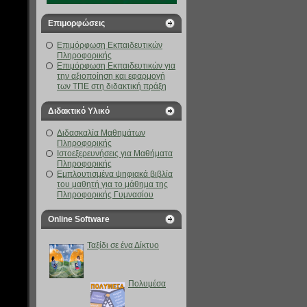
Επιμορφώσεις
Επιμόρφωση Εκπαιδευτικών
Πληροφορικής
Επιμόρφωση Εκπαιδευτικών για
την αξιοποίηση και εφαρμογή
των ΤΠΕ στη διδακτική πράξη
Διδακτικό Υλικό
Διδασκαλία Μαθημάτων
Πληροφορικής
Ιστοεξερευνήσεις για Μαθήματα
Πληροφορικής
Eμπλουτισμένα ψηφιακά βιβλία
του μαθητή για το μάθημα της
Πληροφορικής Γυμνασίου
Online Software
Ταξίδι σε ένα Δίκτυο
Πολυμέσα