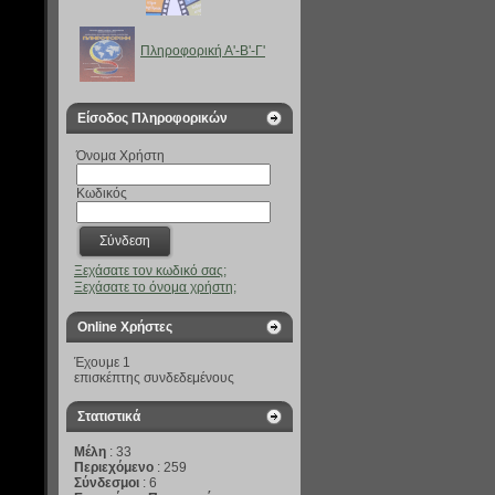
Πληροφορική Α'-B'-Γ'
Είσοδος Πληροφορικών
Όνομα Χρήστη
Κωδικός
Ξεχάσατε τον κωδικό σας;
Ξεχάσατε το όνομα χρήστη;
Online Χρήστες
Έχουμε 1
επισκέπτης συνδεδεμένους
Στατιστικά
Μέλη
: 33
Περιεχόμενο
: 259
Σύνδεσμοι
: 6