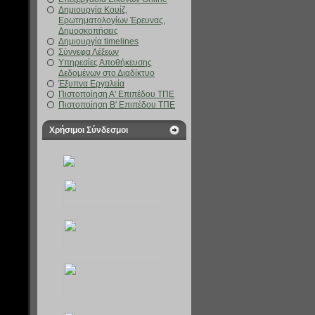
Δημιουργία Κουίζ,
Ερωτηματολογίων Έρευνας,
Δημοσκοπήσεις
Δημιουργία timelines
Σύννεφα Λέξεων
Υπηρεσίες Αποθήκευσης
Δεδομένων στο Διαδίκτυο
Έξυπνα Εργαλεία
Πιστοποίηση Α' Επιπέδου ΤΠΕ
Πιστοποίηση Β' Επιπέδου ΤΠΕ
Χρήσιμοι Σύνδεσμοι