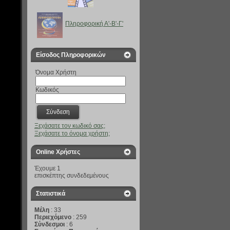
Πληροφορική Α'-B'-Γ'
Είσοδος Πληροφορικών
Όνομα Χρήστη
Κωδικός
Ξεχάσατε τον κωδικό σας;
Ξεχάσατε το όνομα χρήστη;
Online Χρήστες
Έχουμε 1
επισκέπτης συνδεδεμένους
Στατιστικά
Μέλη
: 33
Περιεχόμενο
: 259
Σύνδεσμοι
: 6