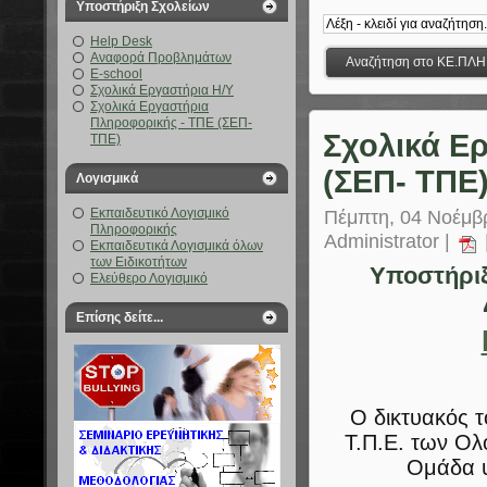
Υποστήριξη Σχολείων
Help Desk
Αναφορά Προβλημάτων
E-school
Σχολικά Εργαστήρια Η/Υ
Σχολικά Εργαστήρια
Πληροφορικής - ΤΠΕ (ΣΕΠ-
Σχολικά Ε
ΤΠΕ)
(ΣΕΠ- ΤΠΕ
Λογισμικά
Εκπαιδευτικό Λογισμικό
Πέμπτη, 04 Νοέμβρ
Πληροφορικής
Administrator |
Εκπαιδευτικά Λογισμικά όλων
των Ειδικοτήτων
Υποστήριξ
Ελεύθερο Λογισμικό
Επίσης δείτε...
Ο δικτυακός 
Τ.Π.Ε. των Ο
Ομάδα 