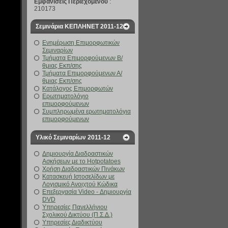
Εμφανίσεις Περιεχομένου
:
210173
Σεμινάρια ΚΕΠΛΗΝΕΤ 2011-12
Ενημέρωση Επιμορφωτικών
Σεμιναρίων
Τμήματα Επιμορφούμενων Β/
θμιας Εκπ/σης
Τμήματα Επιμορφούμενων Α/
θμιας Εκπ/σης
Κατάλογος Επιμορφωτών
Ερωτηματολόγιο
επιμορφούμενων
Συμπληρωμένα ερωτηματολόγια
επιμορφούμενων
Υλικό Σεμιναρίων 2011-12
Δημιουργία Διαδραστικών
Ασκήσεων με το Hotpotatoes
Χρήση Διαδραστικών Πινάκων
Κατασκευή Ιστοσελίδων με
Λογισμικό Ανοιχτού Κώδικα
Επεξεργασία Video - Δημιουργία
DVD
Υπηρεσίες Πανελλήνιου
Σχολικού Δικτύου (Π.Σ.Δ.)
Υπηρεσίες Διαδικτύου