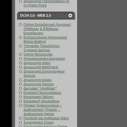
Δημιουργία Παρουσιάσεων με
το Power Point
ΤΑΞΗ 2.0 - WEB 2.0
Online Εκπαιδευτικό Λογισμικό
Α'Βάθμιας & Β'Βάθμιας
Εκπαίδευσης
Εμπλουτισμένα Ηλεκτρονικά
Βιβλία Μαθητή
Υπηρεσίες Πανελλήνιου
Σχολικού Δικτύου
Online Μετατροπές
Απομακρυσμένη Διαχείριση
Δημιουργία video
Δημιουργία WebQuest
Δημιουργία Εννοιολογικών
Χαρτών
Δημιουργία κόμικς
Δημιουργία Χαρτών
Δικτυακές "αποθήκες"
Εργαλεία Παρουσιάσεων
Καταγραφή Οθόνης
Κατασκευή Ιστοσελίδων
Πίνακας Ανακοινώσεων –
Διαδραστικός Πίνακας –
Διαδραστικές Αφίσες
Προβολή και Ανέβασμα Video
Συνεργατικοί Χώροι
Επεξεργασία Εικόνων Online