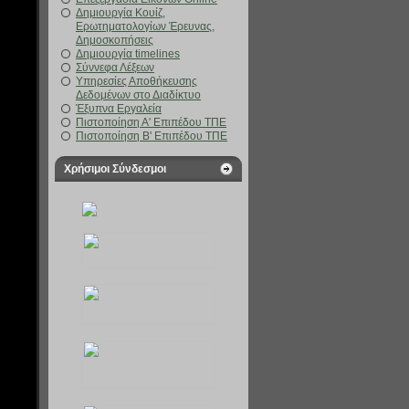
Δημιουργία Κουίζ,
Ερωτηματολογίων Έρευνας,
Δημοσκοπήσεις
Δημιουργία timelines
Σύννεφα Λέξεων
Υπηρεσίες Αποθήκευσης
Δεδομένων στο Διαδίκτυο
Έξυπνα Εργαλεία
Πιστοποίηση Α' Επιπέδου ΤΠΕ
Πιστοποίηση Β' Επιπέδου ΤΠΕ
Χρήσιμοι Σύνδεσμοι