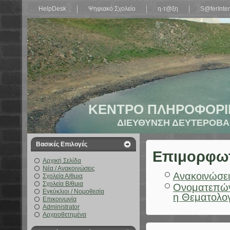
HelpDesk
Ψηφιακό Σχολείο
η-τ@ξη
S@ferInter
ΚΕΝΤΡΟ ΠΛΗΡΟΦΟΡΙ
ΔΙΕΥΘΥΝΣΗ ΔΕΥΤΕΡΟΒΑ
Βασικές Επιλογές
Επιμορφωτι
Αρχική Σελίδα
Νέα / Ανακοινώσεις
Ανακοινώσει
Σχολεία Α/θμια
Σχολεία Β/θμια
Ονοματεπών
Εγκύκλιοι / Νομοθεσία
η Θεματολο
Επικοινωνία
Administrator
Αρχειοθετημένα