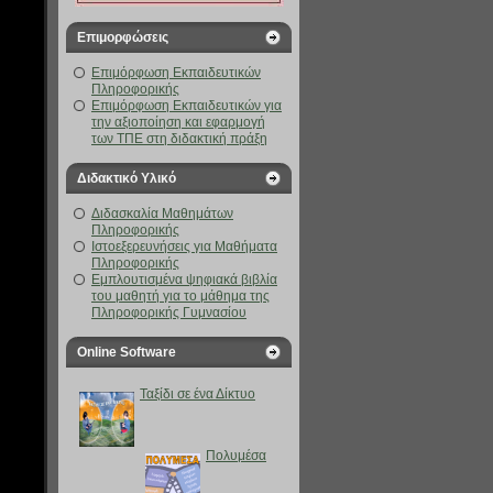
Επιμορφώσεις
Επιμόρφωση Εκπαιδευτικών
Πληροφορικής
Επιμόρφωση Εκπαιδευτικών για
την αξιοποίηση και εφαρμογή
των ΤΠΕ στη διδακτική πράξη
Διδακτικό Υλικό
Διδασκαλία Μαθημάτων
Πληροφορικής
Ιστοεξερευνήσεις για Μαθήματα
Πληροφορικής
Eμπλουτισμένα ψηφιακά βιβλία
του μαθητή για το μάθημα της
Πληροφορικής Γυμνασίου
Online Software
Ταξίδι σε ένα Δίκτυο
Πολυμέσα