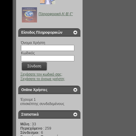
Πληροφορική Α'-B'-Γ'
Είσοδος Πληροφορικών
Όνομα Χρήστη
Κωδικός
Ξεχάσατε τον κωδικό σας;
Ξεχάσατε το όνομα χρήστη;
Online Χρήστες
Έχουμε 1
επισκέπτης συνδεδεμένους
Στατιστικά
Μέλη
: 33
Περιεχόμενο
: 259
Σύνδεσμοι
: 6