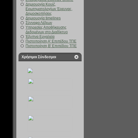
Δημιουργία Κουίζ,
Ερωτηματολογίων Έρευνας,
Δημοσκοπήσεις
Δημιουργία timelines
Σύννεφα Λέξεων
Υπηρεσίες Αποθήκευσης
Δεδομένων στο Διαδίκτυο
Έξυπνα Εργαλεία
Πιστοποίηση Α' Επιπέδου ΤΠΕ
Πιστοποίηση Β' Επιπέδου ΤΠΕ
Χρήσιμοι Σύνδεσμοι