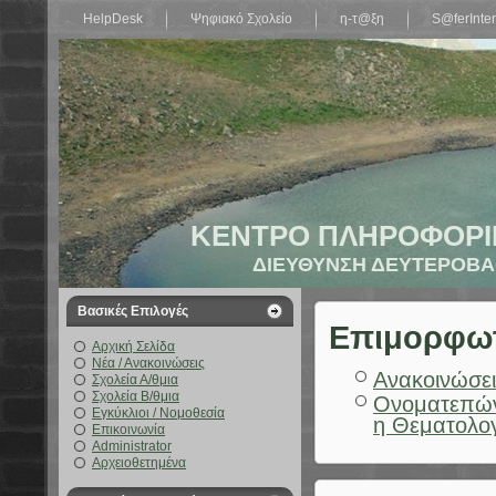
HelpDesk
Ψηφιακό Σχολείο
η-τ@ξη
S@ferInter
ΚΕΝΤΡΟ ΠΛΗΡΟΦΟΡΙ
ΔΙΕΥΘΥΝΣΗ ΔΕΥΤΕΡΟΒΑ
Βασικές Επιλογές
Επιμορφωτι
Αρχική Σελίδα
Νέα / Ανακοινώσεις
Ανακοινώσει
Σχολεία Α/θμια
Σχολεία Β/θμια
Ονοματεπών
Εγκύκλιοι / Νομοθεσία
η Θεματολο
Επικοινωνία
Administrator
Αρχειοθετημένα