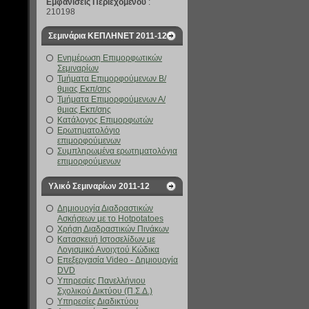
Εμφανίσεις Περιεχομένου
:
210198
Σεμινάρια ΚΕΠΛΗΝΕΤ 2011-12
Ενημέρωση Επιμορφωτικών
Σεμιναρίων
Τμήματα Επιμορφούμενων Β/
θμιας Εκπ/σης
Τμήματα Επιμορφούμενων Α/
θμιας Εκπ/σης
Κατάλογος Επιμορφωτών
Ερωτηματολόγιο
επιμορφούμενων
Συμπληρωμένα ερωτηματολόγια
επιμορφούμενων
Υλικό Σεμιναρίων 2011-12
Δημιουργία Διαδραστικών
Ασκήσεων με το Hotpotatoes
Χρήση Διαδραστικών Πινάκων
Κατασκευή Ιστοσελίδων με
Λογισμικό Ανοιχτού Κώδικα
Επεξεργασία Video - Δημιουργία
DVD
Υπηρεσίες Πανελλήνιου
Σχολικού Δικτύου (Π.Σ.Δ.)
Υπηρεσίες Διαδικτύου