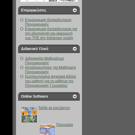
Επιμορφώσεις
Επιμόρφωση Εκπαιδευτικών
Πληροφορικής
Επιμόρφωση Εκπαιδευτικών για
την αξιοποίηση και εφαρμογή
των ΤΠΕ στη διδακτική πράξη
Διδακτικό Υλικό
Διδασκαλία Μαθημάτων
Πληροφορικής
Ιστοεξερευνήσεις για Μαθήματα
Πληροφορικής
Eμπλουτισμένα ψηφιακά βιβλία
του μαθητή για το μάθημα της
Πληροφορικής Γυμνασίου
Online Software
Ταξίδι σε ένα Δίκτυο
Πολυμέσα