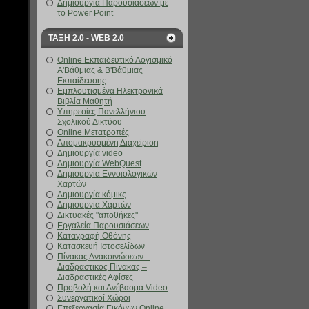
Δημιουργία Παρουσιάσεων με
το Power Point
ΤΑΞΗ 2.0 - WEB 2.0
Online Εκπαιδευτικό Λογισμικό
Α'Βάθμιας & Β'Βάθμιας
Εκπαίδευσης
Εμπλουτισμένα Ηλεκτρονικά
Βιβλία Μαθητή
Υπηρεσίες Πανελλήνιου
Σχολικού Δικτύου
Online Μετατροπές
Απομακρυσμένη Διαχείριση
Δημιουργία video
Δημιουργία WebQuest
Δημιουργία Εννοιολογικών
Χαρτών
Δημιουργία κόμικς
Δημιουργία Χαρτών
Δικτυακές "αποθήκες"
Εργαλεία Παρουσιάσεων
Καταγραφή Οθόνης
Κατασκευή Ιστοσελίδων
Πίνακας Ανακοινώσεων –
Διαδραστικός Πίνακας –
Διαδραστικές Αφίσες
Προβολή και Ανέβασμα Video
Συνεργατικοί Χώροι
Επεξεργασία Εικόνων Online