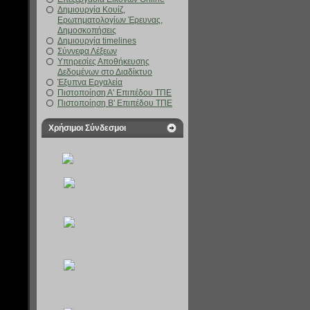
Δημιουργία Κουίζ,
Ερωτηματολογίων Έρευνας,
Δημοσκοπήσεις
Δημιουργία timelines
Σύννεφα Λέξεων
Υπηρεσίες Αποθήκευσης
Δεδομένων στο Διαδίκτυο
Έξυπνα Εργαλεία
Πιστοποίηση Α' Επιπέδου ΤΠΕ
Πιστοποίηση Β' Επιπέδου ΤΠΕ
Χρήσιμοι Σύνδεσμοι