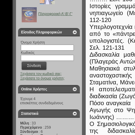
Ιστορίες γραμμ
νηπιαγωγείο (
Πληροφορική Α'-B'-Γ'
112-120
Υπερλογοτεχνία 
Είσοδος Πληροφορικών
από το «πάντρε
υπολογιστές. 
Όνομα Χρήστη
Σελ. 121-131
Κωδικός
Διδασκαλία μαθ
(Πλαγεράς Αντώ
Μαθησιακά στυλ
Ξεχάσατε τον κωδικό σας;
αναστοχαστικής
Ξεχάσατε το όνομα χρήστη;
Σταματίνα, Μάν
Η αποτελεσματ
Online Χρήστες
διαδικασία (Ζω
Έχουμε 4
Πόσο αναγκαία θ
επισκέπτες συνδεδεμένους
Αγωγής στο Ψη
Στατιστικά
Ιωάννης) …………
Ο Σημασιολογικό
Μέλη
: 33
Περιεχόμενο
: 259
της διδασκα
Σύνδεσμοι
: 6