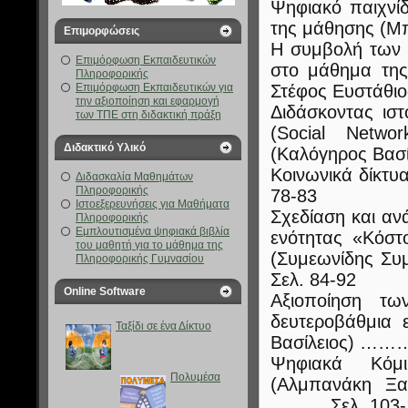
Ψηφιακό παιχνίδ
της μάθησης (Μ
Επιμορφώσεις
Η συμβολή των 
Επιμόρφωση Εκπαιδευτικών
στο μάθημα της
Πληροφορικής
Στέφος Ευστάθι
Επιμόρφωση Εκπαιδευτικών για
την αξιοποίηση και εφαρμογή
Διδάσκοντας ιστ
των ΤΠΕ στη διδακτική πράξη
(Social Netwo
Διδακτικό Υλικό
(Καλόγηρος Βασ
Κοινωνικά δίκτυ
Διδασκαλία Μαθημάτων
Πληροφορικής
78-83
Ιστοεξερευνήσεις για Μαθήματα
Σχεδίαση και αν
Πληροφορικής
Eμπλουτισμένα ψηφιακά βιβλία
ενότητας «Κόστ
του μαθητή για το μάθημα της
(Συμεωνίδης Συ
Πληροφορικής Γυμνασίου
Σελ. 84-92
Online Software
Αξιοποίηση τω
δευτεροβάθμια 
Ταξίδι σε ένα Δίκτυο
Βασίλειος) ………
Ψηφιακά Κόμι
Πολυμέσα
(Αλμπανάκη Ξα
……… Σελ. 103-