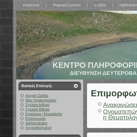
HelpDesk
Ψηφιακό Σχολείο
η-τ@ξη
S@ferInter
ΚΕΝΤΡΟ ΠΛΗΡΟΦΟΡΙ
ΔΙΕΥΘΥΝΣΗ ΔΕΥΤΕΡΟΒΑ
Βασικές Επιλογές
Επιμορφωτι
Αρχική Σελίδα
Νέα / Ανακοινώσεις
Ανακοινώσει
Σχολεία Α/θμια
Σχολεία Β/θμια
Ονοματεπών
Εγκύκλιοι / Νομοθεσία
η Θεματολο
Επικοινωνία
Administrator
Αρχειοθετημένα