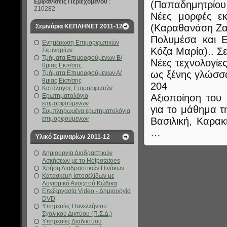
Εμφανίσεις Περιεχομένου
:
(Παπαδημητρίο
210282
Νέες μορφές εκ
(Καραθανάση Ζα
Σεμινάρια ΚΕΠΛΗΝΕΤ 2011-12
Πολυμέσα και Ε
Ενημέρωση Επιμορφωτικών
Κόζα Μαρία).. Σ
Σεμιναρίων
Τμήματα Επιμορφούμενων Β/
Νέες τεχνολογίε
θμιας Εκπ/σης
ως ξένης γλώσσα
Τμήματα Επιμορφούμενων Α/
θμιας Εκπ/σης
204
Κατάλογος Επιμορφωτών
Ερωτηματολόγιο
Αξιοποίηση του 
επιμορφούμενων
για το μάθημα τ
Συμπληρωμένα ερωτηματολόγια
επιμορφούμενων
Βασιλική, Καρακ
…
Υλικό Σεμιναρίων 2011-12
Δημιουργία Διαδραστικών
Ασκήσεων με το Hotpotatoes
Χρήση Διαδραστικών Πινάκων
Κατασκευή Ιστοσελίδων με
Λογισμικό Ανοιχτού Κώδικα
Επεξεργασία Video - Δημιουργία
DVD
Υπηρεσίες Πανελλήνιου
Σχολικού Δικτύου (Π.Σ.Δ.)
Υπηρεσίες Διαδικτύου