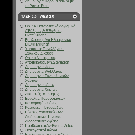
Δημιουργία Παρουσιάσεων με
το Power Point
ΤΑΞΗ 2.0 - WEB 2.0
Online Εκπαιδευτικό Λογισμικό
Α'Βάθμιας & Β'Βάθμιας
Εκπαίδευσης
Εμπλουτισμένα Ηλεκτρονικά
Βιβλία Μαθητή
Υπηρεσίες Πανελλήνιου
Σχολικού Δικτύου
Online Μετατροπές
Απομακρυσμένη Διαχείριση
Δημιουργία video
Δημιουργία WebQuest
Δημιουργία Εννοιολογικών
Χαρτών
Δημιουργία κόμικς
Δημιουργία Χαρτών
Δικτυακές "αποθήκες"
Εργαλεία Παρουσιάσεων
Καταγραφή Οθόνης
Κατασκευή Ιστοσελίδων
Πίνακας Ανακοινώσεων –
Διαδραστικός Πίνακας –
Διαδραστικές Αφίσες
Προβολή και Ανέβασμα Video
Συνεργατικοί Χώροι
Επεξεργασία Εικόνων Online