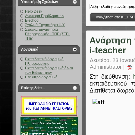
Υποστήριξη Σχολείων
Help Desk
Αναφορά Προβλημάτων
E-school
Σχολικά Εργαστήρια Η/Υ
Σχολικά Εργαστήρια
Πληροφορικής - ΤΠΕ (ΣΕΠ-
Ανάρτηση 
ΤΠΕ)
i-teacher
Λογισμικά
Εκπαιδευτικό Λογισμικό
Δευτέρα, 23 Ιανου
Πληροφορικής
Administrator |
Εκπαιδευτικά Λογισμικά όλων
των Ειδικοτήτων
Στη διεύθυνση:
Ελεύθερο Λογισμικό
εκπαιδευτικού π
Επίσης δείτε...
Διατίθεται δωρε